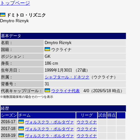
トップページ
ドミトロ・リズニク
Dmytro Riznyk
基本データ
名前：
Dmytro Riznyk
国籍：
ウクライナ
ポジション：
GK
身長：
186 cm
生年月日：
1999年1月30日 （27歳）
所属：
シャフタール・ドネツク
（ウクライナ）
背番号：
31
代表キャップ/ゴール：
ウクライナ代表
4/0（2026/5/18 時点）
※複数国籍保有の場合その一つを表示
経歴
シーズン
チーム
リーグ
試合
得点
2016-17
ヴォルスクラ・ポルタヴァ
ウクライナ
2017-18
ヴォルスクラ・ポルタヴァ
ウクライナ
2018-19
ヴォルスクラ・ポルタヴァ
ウクライナ