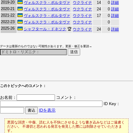
2019-20
ヴォルスクラ・ポルタヴァ
ウクライナ
14
0
詳細
2020-21
ヴォルスクラ・ポルタヴァ
ウクライナ
24
0
詳細
2021-22
ヴォルスクラ・ポルタヴァ
ウクライナ
17
0
詳細
2022-23
ヴォルスクラ・ポルタヴァ
ウクライナ
0
2025-26
シャフタール・ドネツク
🏆
ウクライナ
24
0
詳細
データは最新のものではない可能性があります。更新・修正を要請→
このトピックへのコメント：
お名前：
コメント：
ID Key：
IDを表示
悪質な誹謗・中傷、読む人を不快にさせるような書き込みなどはご遠慮く
ださい。 不適切と思われる発言を発見した際には削除させていただきま
す。