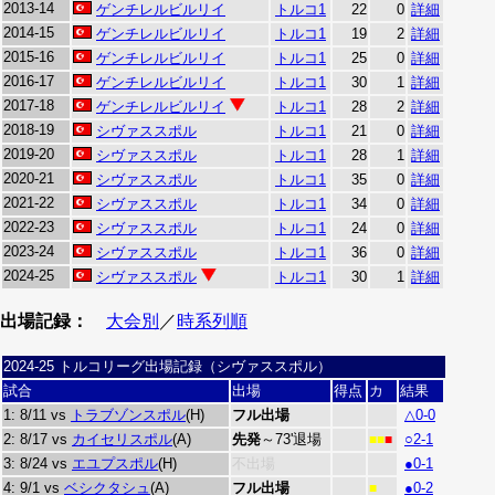
2013-14
ゲンチレルビルリイ
トルコ1
22
0
詳細
2014-15
ゲンチレルビルリイ
トルコ1
19
2
詳細
2015-16
ゲンチレルビルリイ
トルコ1
25
0
詳細
2016-17
ゲンチレルビルリイ
トルコ1
30
1
詳細
2017-18
ゲンチレルビルリイ
トルコ1
28
2
詳細
2018-19
シヴァススポル
トルコ1
21
0
詳細
2019-20
シヴァススポル
トルコ1
28
1
詳細
2020-21
シヴァススポル
トルコ1
35
0
詳細
2021-22
シヴァススポル
トルコ1
34
0
詳細
2022-23
シヴァススポル
トルコ1
24
0
詳細
2023-24
シヴァススポル
トルコ1
36
0
詳細
2024-25
シヴァススポル
トルコ1
30
1
詳細
出場記録：
大会別
／
時系列順
2024-25 トルコリーグ出場記録（シヴァススポル）
試合
出場
得点
カ
結果
1: 8/11 vs
トラブゾンスポル
(H)
フル出場
△0-0
2: 8/17 vs
カイセリスポル
(A)
先発
～73'退場
○2-1
■■
■
3: 8/24 vs
エユプスポル
(H)
不出場
●0-1
4: 9/1 vs
ベシクタシュ
(A)
フル出場
●0-2
■