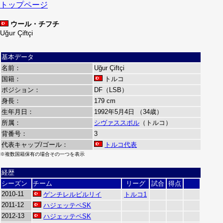
トップページ
ウール・チフチ
Uğur Çiftçi
基本データ
名前：
Uğur Çiftçi
国籍：
トルコ
ポジション：
DF（LSB）
身長：
179 cm
生年月日：
1992年5月4日 （34歳）
所属：
シヴァススポル
（トルコ）
背番号：
3
代表キャップ/ゴール：
トルコ代表
※複数国籍保有の場合その一つを表示
経歴
シーズン
チーム
リーグ
試合
得点
2010-11
ゲンチレルビルリイ
トルコ1
2011-12
ハジェッテペSK
2012-13
ハジェッテペSK