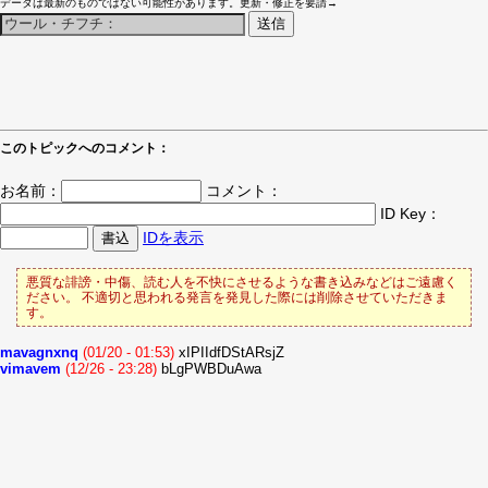
データは最新のものではない可能性があります。更新・修正を要請→
このトピックへのコメント：
お名前：
コメント：
ID Key：
IDを表示
悪質な誹謗・中傷、読む人を不快にさせるような書き込みなどはご遠慮く
ださい。 不適切と思われる発言を発見した際には削除させていただきま
す。
mavagnxnq
(01/20 - 01:53)
xIPIIdfDStARsjZ
vimavem
(12/26 - 23:28)
bLgPWBDuAwa