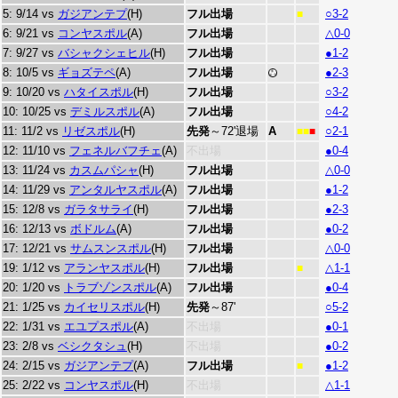
5: 9/14 vs
ガジアンテプ
(H)
フル出場
○3-2
■
6: 9/21 vs
コンヤスポル
(A)
フル出場
△0-0
7: 9/27 vs
バシャクシェヒル
(H)
フル出場
●1-2
8: 10/5 vs
ギョズテペ
(A)
フル出場
●2-3
9: 10/20 vs
ハタイスポル
(H)
フル出場
○3-2
10: 10/25 vs
デミルスポル
(A)
フル出場
○4-2
11: 11/2 vs
リゼスポル
(H)
先発
～72'退場
A
○2-1
■■
■
12: 11/10 vs
フェネルバフチェ
(A)
不出場
●0-4
13: 11/24 vs
カスムパシャ
(H)
フル出場
△0-0
14: 11/29 vs
アンタルヤスポル
(A)
フル出場
●1-2
15: 12/8 vs
ガラタサライ
(H)
フル出場
●2-3
16: 12/13 vs
ボドルム
(A)
フル出場
●0-2
17: 12/21 vs
サムスンスポル
(H)
フル出場
△0-0
19: 1/12 vs
アランヤスポル
(H)
フル出場
△1-1
■
20: 1/20 vs
トラブゾンスポル
(A)
フル出場
●0-4
21: 1/25 vs
カイセリスポル
(H)
先発
～87'
○5-2
22: 1/31 vs
エユプスポル
(A)
不出場
●0-1
23: 2/8 vs
ベシクタシュ
(H)
不出場
●0-2
24: 2/15 vs
ガジアンテプ
(A)
フル出場
●1-2
■
25: 2/22 vs
コンヤスポル
(H)
不出場
△1-1