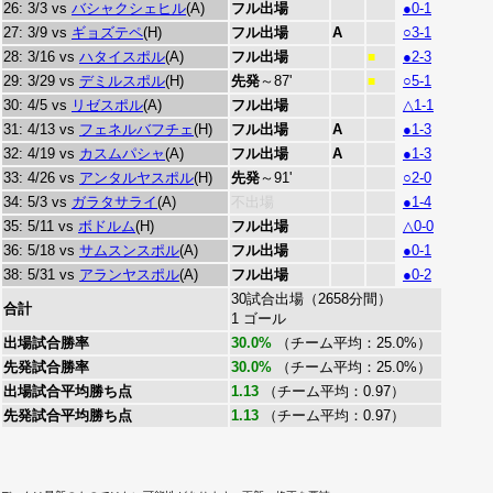
26: 3/3 vs
バシャクシェヒル
(A)
フル出場
●0-1
27: 3/9 vs
ギョズテペ
(H)
フル出場
A
○3-1
28: 3/16 vs
ハタイスポル
(A)
フル出場
●2-3
■
29: 3/29 vs
デミルスポル
(H)
先発
～87'
○5-1
■
30: 4/5 vs
リゼスポル
(A)
フル出場
△1-1
31: 4/13 vs
フェネルバフチェ
(H)
フル出場
A
●1-3
32: 4/19 vs
カスムパシャ
(A)
フル出場
A
●1-3
33: 4/26 vs
アンタルヤスポル
(H)
先発
～91'
○2-0
34: 5/3 vs
ガラタサライ
(A)
不出場
●1-4
35: 5/11 vs
ボドルム
(H)
フル出場
△0-0
36: 5/18 vs
サムスンスポル
(A)
フル出場
●0-1
38: 5/31 vs
アランヤスポル
(A)
フル出場
●0-2
30試合出場（2658分間）
合計
1 ゴール
出場試合勝率
30.0%
（チーム平均：25.0%）
先発試合勝率
30.0%
（チーム平均：25.0%）
出場試合平均勝ち点
1.13
（チーム平均：0.97）
先発試合平均勝ち点
1.13
（チーム平均：0.97）