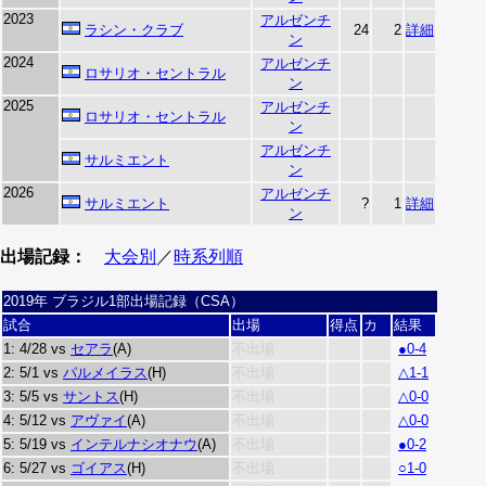
2023
アルゼンチ
ラシン・クラブ
24
2
詳細
ン
2024
アルゼンチ
ロサリオ・セントラル
ン
2025
アルゼンチ
ロサリオ・セントラル
ン
アルゼンチ
サルミエント
ン
2026
アルゼンチ
サルミエント
?
1
詳細
ン
出場記録：
大会別
／
時系列順
2019年 ブラジル1部出場記録（CSA）
試合
出場
得点
カ
結果
1: 4/28 vs
セアラ
(A)
不出場
●0-4
2: 5/1 vs
パルメイラス
(H)
不出場
△1-1
3: 5/5 vs
サントス
(H)
不出場
△0-0
4: 5/12 vs
アヴァイ
(A)
不出場
△0-0
5: 5/19 vs
インテルナシオナウ
(A)
不出場
●0-2
6: 5/27 vs
ゴイアス
(H)
不出場
○1-0