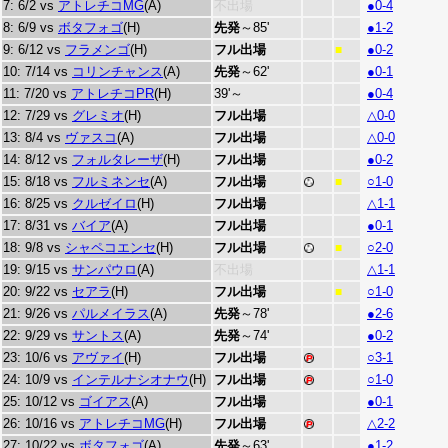
7: 6/2 vs
アトレチコMG
(A)
不出場
●0-4
8: 6/9 vs
ボタフォゴ
(H)
先発
～85'
●1-2
9: 6/12 vs
フラメンゴ
(H)
フル出場
●0-2
■
10: 7/14 vs
コリンチャンス
(A)
先発
～62'
●0-1
11: 7/20 vs
アトレチコPR
(H)
39'～
●0-4
12: 7/29 vs
グレミオ
(H)
フル出場
△0-0
13: 8/4 vs
ヴァスコ
(A)
フル出場
△0-0
14: 8/12 vs
フォルタレーザ
(H)
フル出場
●0-2
15: 8/18 vs
フルミネンセ
(A)
フル出場
○1-0
■
16: 8/25 vs
クルゼイロ
(H)
フル出場
△1-1
17: 8/31 vs
バイア
(A)
フル出場
●0-1
18: 9/8 vs
シャペコエンセ
(H)
フル出場
○2-0
■
19: 9/15 vs
サンパウロ
(A)
不出場
△1-1
20: 9/22 vs
セアラ
(H)
フル出場
○1-0
■
21: 9/26 vs
パルメイラス
(A)
先発
～78'
●2-6
22: 9/29 vs
サントス
(A)
先発
～74'
●0-2
23: 10/6 vs
アヴァイ
(H)
フル出場
○3-1
24: 10/9 vs
インテルナシオナウ
(H)
フル出場
○1-0
25: 10/12 vs
ゴイアス
(A)
フル出場
●0-1
26: 10/16 vs
アトレチコMG
(H)
フル出場
△2-2
27: 10/22 vs
ボタフォゴ
(A)
先発
～63'
●1-2