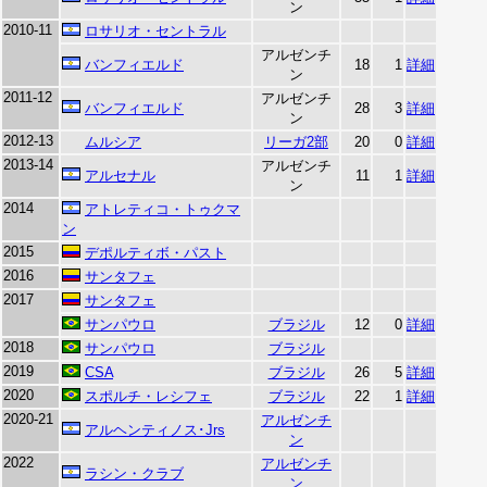
ン
2010-11
ロサリオ・セントラル
アルゼンチ
バンフィエルド
18
1
詳細
ン
2011-12
アルゼンチ
バンフィエルド
28
3
詳細
ン
2012-13
ムルシア
リーガ2部
20
0
詳細
2013-14
アルゼンチ
アルセナル
11
1
詳細
ン
2014
アトレティコ・トゥクマ
ン
2015
デポルティボ・パスト
2016
サンタフェ
2017
サンタフェ
サンパウロ
ブラジル
12
0
詳細
2018
サンパウロ
ブラジル
2019
CSA
ブラジル
26
5
詳細
2020
スポルチ・レシフェ
ブラジル
22
1
詳細
2020-21
アルゼンチ
アルヘンティノス･Jrs
ン
2022
アルゼンチ
ラシン・クラブ
ン