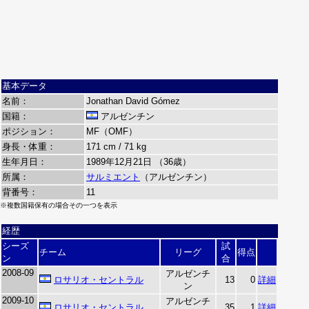
基本データ
名前：
Jonathan David Gómez
国籍：
アルゼンチン
ポジション：
MF（OMF）
身長・体重：
171 cm / 71 kg
生年月日：
1989年12月21日 （36歳）
所属：
サルミエント
（アルゼンチン）
背番号：
11
※複数国籍保有の場合その一つを表示
経歴
シーズ
試
チーム
リーグ
得点
ン
合
2008-09
アルゼンチ
ロサリオ・セントラル
13
0
詳細
ン
2009-10
アルゼンチ
ロサリオ・セントラル
35
1
詳細