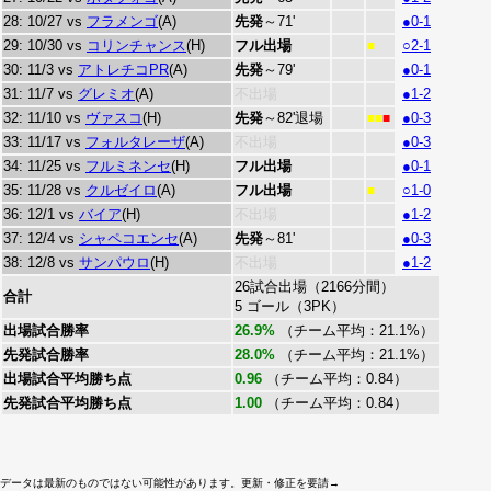
28: 10/27 vs
フラメンゴ
(A)
先発
～71'
●0-1
29: 10/30 vs
コリンチャンス
(H)
フル出場
○2-1
■
30: 11/3 vs
アトレチコPR
(A)
先発
～79'
●0-1
31: 11/7 vs
グレミオ
(A)
不出場
●1-2
32: 11/10 vs
ヴァスコ
(H)
先発
～82'退場
●0-3
■■
■
33: 11/17 vs
フォルタレーザ
(A)
不出場
●0-3
34: 11/25 vs
フルミネンセ
(H)
フル出場
●0-1
35: 11/28 vs
クルゼイロ
(A)
フル出場
○1-0
■
36: 12/1 vs
バイア
(H)
不出場
●1-2
37: 12/4 vs
シャペコエンセ
(A)
先発
～81'
●0-3
38: 12/8 vs
サンパウロ
(H)
不出場
●1-2
26試合出場（2166分間）
合計
5 ゴール（3PK）
出場試合勝率
26.9%
（チーム平均：21.1%）
先発試合勝率
28.0%
（チーム平均：21.1%）
出場試合平均勝ち点
0.96
（チーム平均：0.84）
先発試合平均勝ち点
1.00
（チーム平均：0.84）
データは最新のものではない可能性があります。更新・修正を要請→