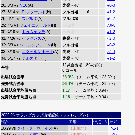
26: 3/8 vs
NEC
(A)
先発
～46'
●0-3
27: 3/14 vs
F･シタールト
(H)
フル出場
A
●1-2
28: 3/21 vs
スパルタ
(A)
フル出場
●0-2
29: 4/5 vs
フェイエノールト
(H)
不出場
△0-0
30: 4/10 vs
トゥウェンテ
(A)
不出場
●1-2
31: 4/26 vs
ヘラクレス
(A)
先発
～74'
○2-0
32: 5/3 vs
ヘーレンフェーン
(H)
フル出場
●0-2
33: 5/10 vs
エクセルシオール
(A)
先発
～71'
△1-1
34: 5/17 vs
テルスター
(H)
先発
～70'
●1-2
12試合出場（894分間）
合計
0 ゴール
出場試合勝率
33.3%
（チーム平均：23.5%）
先発試合勝率
36.4%
（チーム平均：23.5%）
出場試合平均勝ち点
1.17
（チーム平均：0.94）
先発試合平均勝ち点
1.18
（チーム平均：0.94）
2025-26 オランダカップ出場記録（フォレンダム）
試合
出場
得点
カ
結果
10/29 vs
クイック・ボーイズ
(A)
（未集計）
○2-1
12/18 vs
ヘネマイデン
(H)
（未集計）
○2-0