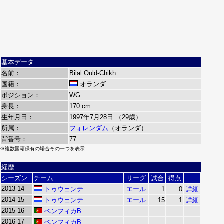
基本データ
名前：
Bilal Ould-Chikh
国籍：
オランダ
ポジション：
WG
身長：
170 cm
生年月日：
1997年7月28日 （29歳）
所属：
フォレンダム
（オランダ）
背番号：
77
※複数国籍保有の場合その一つを表示
経歴
シーズン
チーム
リーグ
試合
得点
2013-14
トゥウェンテ
エール
1
0
詳細
2014-15
トゥウェンテ
エール
15
1
詳細
2015-16
ベンフィカB
2016-17
ベンフィカB