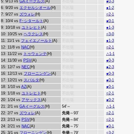
5: 9/13 vs
GAイーグルス
(A)
不出場
●0-3
6: 9/20 vs
エクセルシオール
(H)
不出場
●1-2
7: 9/27 vs
ズウォレ
(H)
不出場
○2-1
8: 10/4 vs
F･シタールト
(A)
不出場
●0-1
9: 10/18 vs
ユトレヒト
(A)
不出場
●1-3
10: 10/25 vs
ヘラクレス
(H)
不出場
○3-0
11: 11/1 vs
フェイエノールト
(A)
不出場
●1-3
12: 11/8 vs
NAC
(H)
不出場
○2-1
13: 11/22 vs
トゥウェンテ
(H)
不出場
△1-1
14: 11/30 vs
PSV
(A)
不出場
●0-3
15: 12/7 vs
NEC
(H)
不出場
●2-3
16: 12/13 vs
フローニンゲン
(A)
不出場
●0-3
17: 12/21 vs
スパルタ
(H)
不出場
●0-1
18: 1/10 vs
AZ
(A)
不出場
●0-1
19: 1/18 vs
ユトレヒト
(H)
不出場
○2-1
20: 1/24 vs
アヤックス
(A)
不出場
●0-2
21: 2/1 vs
GAイーグルス
(H)
54'～
△1-1
22: 2/7 vs
ズウォレ
(A)
先発
～93'
○2-1
23: 2/13 vs
PSV
(H)
先発
～84'
○2-1
24: 2/21 vs
NAC
(A)
先発
～75'
●0-1
25: 3/1 vs
フローニンゲン
(H)
先発
～79'
○3-2