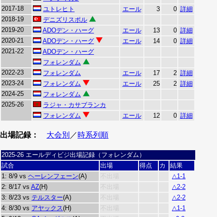
2017-18
ユトレヒト
エール
3
0
詳細
2018-19
デニズリスポル
2019-20
ADOデン・ハーグ
エール
13
0
詳細
2020-21
ADOデン・ハーグ
エール
14
0
詳細
2021-22
ADOデン・ハーグ
フォレンダム
2022-23
フォレンダム
エール
17
2
詳細
2023-24
フォレンダム
エール
25
2
詳細
2024-25
フォレンダム
2025-26
ラジャ・カサブランカ
フォレンダム
エール
12
0
詳細
出場記録：
大会別
／
時系列順
2025-26 エールディビジ出場記録（フォレンダム）
試合
出場
得点
カ
結果
1: 8/9 vs
ヘーレンフェーン
(A)
不出場
△1-1
2: 8/17 vs
AZ
(H)
不出場
△2-2
3: 8/23 vs
テルスター
(A)
不出場
△2-2
4: 8/30 vs
アヤックス
(H)
不出場
△1-1