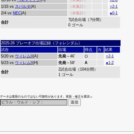
1/15 vs
スパルタ
(A)
（未集計）
○2-1
2/4 vs
NEC
(A)
（未集計）
●0-1
?試合出場（?分間）
合計
0 ゴール
2025-26 プレーオフ出場記録（フォレンダム）
試合
出場
得点
カ
結果
5/20 vs
ウィレムII
(A)
先発
～46'
○2-1
5/23 vs
ウィレムII
(H)
先発
～58'
A
●1-2
2試合出場（104分間）
合計
1 ゴール
データは最新のものではない可能性があります。更新・修正を要請→