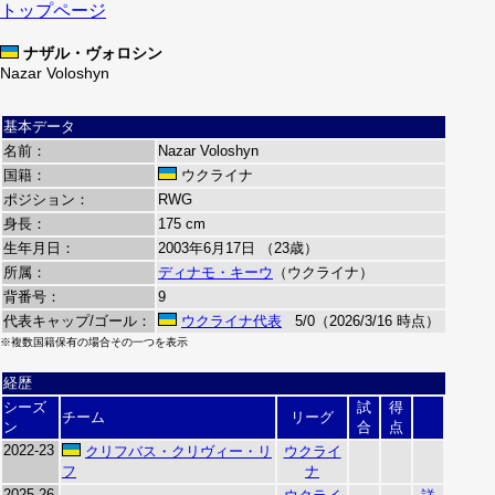
トップページ
ナザル・ヴォロシン
Nazar Voloshyn
基本データ
名前：
Nazar Voloshyn
国籍：
ウクライナ
ポジション：
RWG
身長：
175 cm
生年月日：
2003年6月17日 （23歳）
所属：
ディナモ・キーウ
（ウクライナ）
背番号：
9
代表キャップ/ゴール：
ウクライナ代表
5/0（2026/3/16 時点）
※複数国籍保有の場合その一つを表示
経歴
シーズ
試
得
チーム
リーグ
ン
合
点
2022-23
クリフバス・クリヴィー・リ
ウクライ
フ
ナ
2025-26