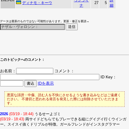
ウクライ
詳
ディナモ・キーウ
27
5
ナ
細
データは最新のものではない可能性があります。更新・修正を要請→
このトピックへのコメント：
お名前：
コメント：
ID Key：
IDを表示
悪質な誹謗・中傷、読む人を不快にさせるような書き込みなどはご遠慮く
ださい。 不適切と思われる発言を発見した際には削除させていただきま
す。
2026
(03/19 - 18:44)
うるせーよゴミ
(03/19 - 18:43)
両サイドどちらでもプレーできる縦にグイグイ行くウインガ
ー。スイスイ抜くドリブルが特徴。ガールフレンドがインスタグラマー