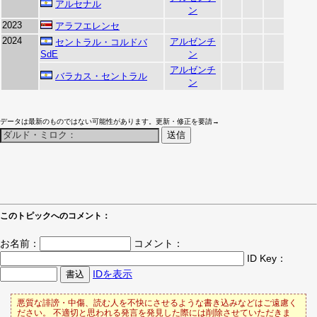
アルセナル
ン
2023
アラフエレンセ
2024
アルゼンチ
セントラル・コルドバ
SdE
ン
アルゼンチ
バラカス・セントラル
ン
データは最新のものではない可能性があります。更新・修正を要請→
このトピックへのコメント：
お名前：
コメント：
ID Key：
IDを表示
悪質な誹謗・中傷、読む人を不快にさせるような書き込みなどはご遠慮く
ださい。 不適切と思われる発言を発見した際には削除させていただきま