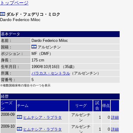
トップページ
ダルド・フェデリコ・ミロク
Dardo Federico Miloc
基本データ
名前：
Dardo Federico Miloc
国籍：
アルゼンチン
ポジション：
MF（DMF）
身長：
175 cm
生年月日：
1990年10月16日 （35歳）
所属：
バラカス・セントラル
（アルゼンチン）
背番号：
5
※複数国籍保有の場合その一つを表示
経歴
シーズ
試
チーム
リーグ
得点
ン
合
2008-09
アルゼンチ
ヒムナシア・ラプラタ
1
0
詳細
ン
2009-10
アルゼンチ
ヒムナシア・ラプラタ
1
0
詳細
ン