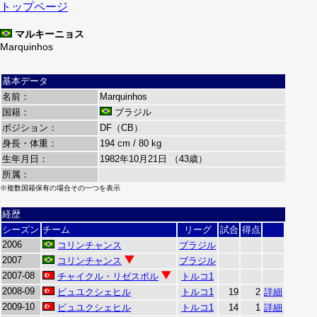
トップページ
マルキーニョス
Marquinhos
基本データ
名前：
Marquinhos
国籍：
ブラジル
ポジション：
DF（CB）
身長・体重：
194 cm / 80 kg
生年月日：
1982年10月21日 （43歳）
所属：
※複数国籍保有の場合その一つを表示
経歴
シーズン
チーム
リーグ
試合
得点
2006
コリンチャンス
ブラジル
2007
コリンチャンス
ブラジル
2007-08
チャイクル・リゼスポル
トルコ1
2008-09
ビュユクシェヒル
トルコ1
19
2
詳細
2009-10
ビュユクシェヒル
トルコ1
14
1
詳細