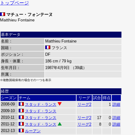
トップページ
マチュー・フォンテーヌ
Matthieu Fontaine
基本データ
名前：
Matthieu Fontaine
国籍：
フランス
ポジション：
DF
身長・体重：
186 cm / 79 kg
生年月日：
1987年4月9日 （39歳）
所属：
※複数国籍保有の場合その一つを表示
経歴
シーズン
チーム
リーグ
試合
得点
2008-09
スタッド・ランス
リーグ2
1
詳細
2009-10
スタッド・ランス
2010-11
スタッド・ランス
リーグ2
17
0
詳細
2011-12
スタッド・ランス
リーグ2
8
0
詳細
2012-13
ルーアン