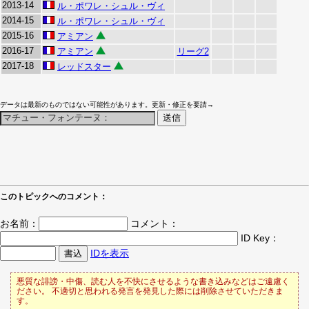
2013-14
ル・ポワレ・シュル・ヴィ
2014-15
ル・ポワレ・シュル・ヴィ
2015-16
アミアン
2016-17
アミアン
リーグ2
2017-18
レッドスター
データは最新のものではない可能性があります。更新・修正を要請→
このトピックへのコメント：
お名前：
コメント：
ID Key：
IDを表示
悪質な誹謗・中傷、読む人を不快にさせるような書き込みなどはご遠慮く
ださい。 不適切と思われる発言を発見した際には削除させていただきま
す。