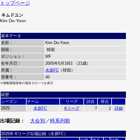
トップページ
キムドユン
Kim Do-Yoon
基本データ
名前：
Kim Do-Yoon
国籍：
韓国
ポジション：
MF
生年月日：
2005年5月18日 （21歳）
所属：
水原FC
（韓国）
背番号：
40
※複数国籍保有の場合その一つを表示
経歴
シーズン
チーム
リーグ
試合
得点
2025
水原FC
Kリーグ
?
1
詳細
出場記録：
大会別
／
時系列順
2025年 Kリーグ出場記録（水原FC）