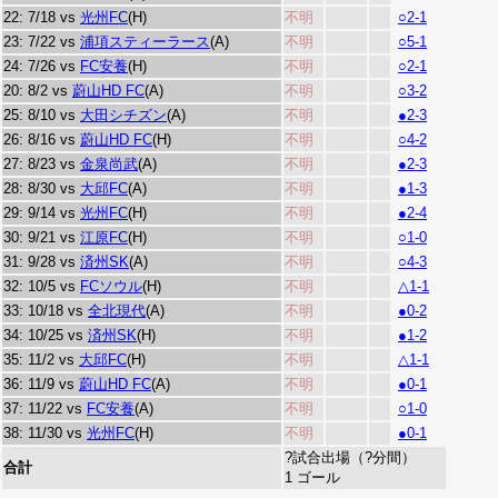
22: 7/18 vs
光州FC
(H)
不明
○2-1
23: 7/22 vs
浦項スティーラース
(A)
不明
○5-1
24: 7/26 vs
FC安養
(H)
不明
○2-1
20: 8/2 vs
蔚山HD FC
(A)
不明
○3-2
25: 8/10 vs
大田シチズン
(A)
不明
●2-3
26: 8/16 vs
蔚山HD FC
(H)
不明
○4-2
27: 8/23 vs
金泉尚武
(A)
不明
●2-3
28: 8/30 vs
大邱FC
(A)
不明
●1-3
29: 9/14 vs
光州FC
(H)
不明
●2-4
30: 9/21 vs
江原FC
(H)
不明
○1-0
31: 9/28 vs
済州SK
(A)
不明
○4-3
32: 10/5 vs
FCソウル
(H)
不明
△1-1
33: 10/18 vs
全北現代
(A)
不明
●0-2
34: 10/25 vs
済州SK
(H)
不明
●1-2
35: 11/2 vs
大邱FC
(H)
不明
△1-1
36: 11/9 vs
蔚山HD FC
(A)
不明
●0-1
37: 11/22 vs
FC安養
(A)
不明
○1-0
38: 11/30 vs
光州FC
(H)
不明
●0-1
?試合出場（?分間）
合計
1 ゴール