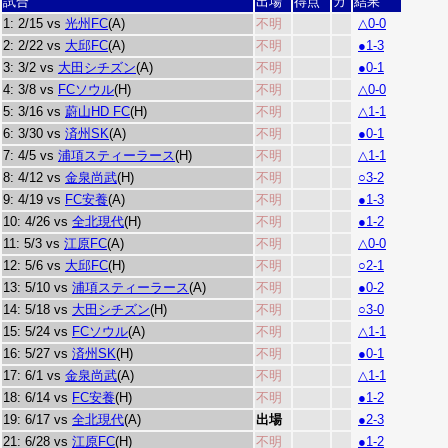
試合
出場
得点
カ
結果
1: 2/15 vs
光州FC
(A)
不明
△0-0
2: 2/22 vs
大邱FC
(A)
不明
●1-3
3: 3/2 vs
大田シチズン
(A)
不明
●0-1
4: 3/8 vs
FCソウル
(H)
不明
△0-0
5: 3/16 vs
蔚山HD FC
(H)
不明
△1-1
6: 3/30 vs
済州SK
(A)
不明
●0-1
7: 4/5 vs
浦項スティーラース
(H)
不明
△1-1
8: 4/12 vs
金泉尚武
(H)
不明
○3-2
9: 4/19 vs
FC安養
(A)
不明
●1-3
10: 4/26 vs
全北現代
(H)
不明
●1-2
11: 5/3 vs
江原FC
(A)
不明
△0-0
12: 5/6 vs
大邱FC
(H)
不明
○2-1
13: 5/10 vs
浦項スティーラース
(A)
不明
●0-2
14: 5/18 vs
大田シチズン
(H)
不明
○3-0
15: 5/24 vs
FCソウル
(A)
不明
△1-1
16: 5/27 vs
済州SK
(H)
不明
●0-1
17: 6/1 vs
金泉尚武
(A)
不明
△1-1
18: 6/14 vs
FC安養
(H)
不明
●1-2
19: 6/17 vs
全北現代
(A)
出場
●2-3
21: 6/28 vs
江原FC
(H)
不明
●1-2