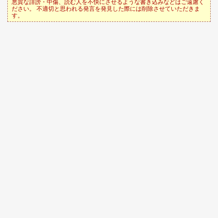
悪質な誹謗・中傷、読む人を不快にさせるような書き込みなどはご遠慮く
ださい。 不適切と思われる発言を発見した際には削除させていただきま
す。