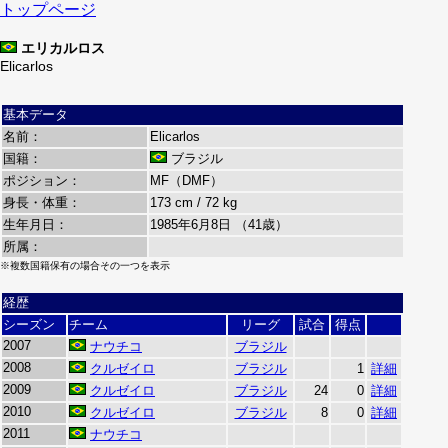
トップページ
エリカルロス
Elicarlos
基本データ
名前：
Elicarlos
国籍：
ブラジル
ポジション：
MF（DMF）
身長・体重：
173 cm / 72 kg
生年月日：
1985年6月8日 （41歳）
所属：
※複数国籍保有の場合その一つを表示
経歴
シーズン
チーム
リーグ
試合
得点
2007
ナウチコ
ブラジル
2008
クルゼイロ
ブラジル
1
詳細
2009
クルゼイロ
ブラジル
24
0
詳細
2010
クルゼイロ
ブラジル
8
0
詳細
2011
ナウチコ