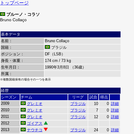
トップページ
ブルーノ・コラソ
Bruno Collaço
基本データ
名前：
Bruno Collaço
国籍：
ブラジル
ポジション：
DF（LSB）
身長・体重：
174 cm / 73 kg
生年月日：
1990年3月8日 （36歳）
所属：
※複数国籍保有の場合その一つを表示
経歴
シーズン
チーム
リーグ
試合
得点
2009
グレミオ
ブラジル
10
0
詳細
2010
グレミオ
ブラジル
7
0
詳細
2011
グレミオ
ブラジル
12
0
詳細
2012
ゴイアス
2013
ナウチコ
ブラジル
24
0
詳細