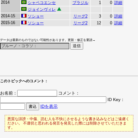
2014
シャペコエンセ
ブラジル
1
0
詳細
ジョインヴィレ
2014-15
ソショー
リーグ2
3
0
詳細
2015-16
ソショー
リーグ2
12
0
詳細
データは最新のものではない可能性があります。更新・修正を要請→
このトピックへのコメント：
お名前：
コメント：
ID Key：
IDを表示
悪質な誹謗・中傷、読む人を不快にさせるような書き込みなどはご遠慮く
ださい。 不適切と思われる発言を発見した際には削除させていただきま
す。