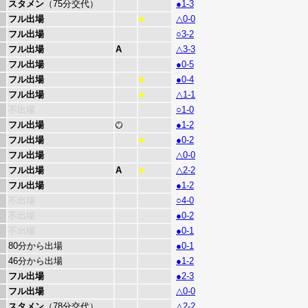
スタメン
（75分交代）
●1-3
フル出場
△0-0
■
フル出場
○3-2
フル出場
A
△3-3
フル出場
●0-5
フル出場
●0-4
■
フル出場
△1-1
■
不出場
○1-0
フル出場
●1-2
フル出場
●0-2
■
フル出場
△0-0
フル出場
A
△2-2
■
フル出場
●1-2
不出場
○4-0
不出場
●0-2
不出場
●0-1
80分から出場
●0-1
46分から出場
●1-2
フル出場
●2-3
フル出場
△0-0
スタメン
（78分交代）
△2-2