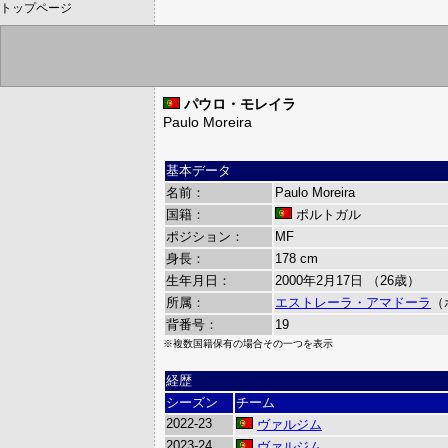
トップページ
パウロ・モレイラ
Paulo Moreira
基本データ
名前：
Paulo Moreira
国籍：
ポルトガル
ポジション：
MF
身長：
178 cm
生年月日：
2000年2月17日 （26歳）
所属：
エストレーラ・アマドーラ
（
背番号：
19
※複数国籍保有の場合その一つを表示
経歴
シーズン
チーム
2022-23
ヴァルジム
2023-24
ヴァルジム