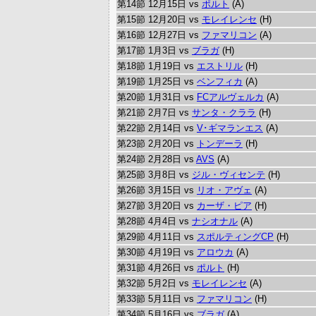
第14節 12月15日 vs
ポルト
(A)
第15節 12月20日 vs
モレイレンセ
(H)
第16節 12月27日 vs
ファマリコン
(A)
第17節 1月3日 vs
ブラガ
(H)
第18節 1月19日 vs
エストリル
(H)
第19節 1月25日 vs
ベンフィカ
(A)
第20節 1月31日 vs
FCアルヴェルカ
(A)
第21節 2月7日 vs
サンタ・クララ
(H)
第22節 2月14日 vs
V･ギマランエス
(A)
第23節 2月20日 vs
トンデーラ
(H)
第24節 2月28日 vs
AVS
(A)
第25節 3月8日 vs
ジル・ヴィセンテ
(H)
第26節 3月15日 vs
リオ・アヴェ
(A)
第27節 3月20日 vs
カーザ・ピア
(H)
第28節 4月4日 vs
ナシオナル
(A)
第29節 4月11日 vs
スポルティングCP
(H)
第30節 4月19日 vs
アロウカ
(A)
第31節 4月26日 vs
ポルト
(H)
第32節 5月2日 vs
モレイレンセ
(A)
第33節 5月11日 vs
ファマリコン
(H)
第34節 5月16日 vs
ブラガ
(A)