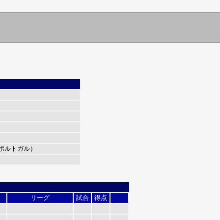
ポルトガル）
リーグ
試合
得点