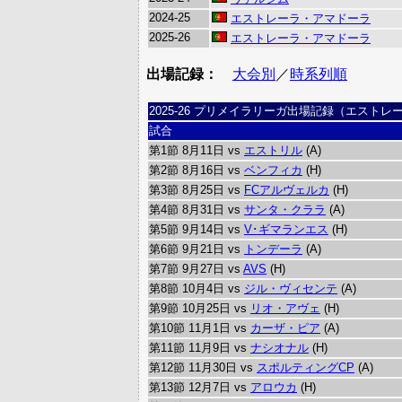
2024-25
エストレーラ・アマドーラ
2025-26
エストレーラ・アマドーラ
出場記録：
大会別
／
時系列順
2025-26 プリメイラリーガ出場記録（エスト
試合
第1節 8月11日 vs
エストリル
(A)
第2節 8月16日 vs
ベンフィカ
(H)
第3節 8月25日 vs
FCアルヴェルカ
(H)
第4節 8月31日 vs
サンタ・クララ
(A)
第5節 9月14日 vs
V･ギマランエス
(H)
第6節 9月21日 vs
トンデーラ
(A)
第7節 9月27日 vs
AVS
(H)
第8節 10月4日 vs
ジル・ヴィセンテ
(A)
第9節 10月25日 vs
リオ・アヴェ
(H)
第10節 11月1日 vs
カーザ・ピア
(A)
第11節 11月9日 vs
ナシオナル
(H)
第12節 11月30日 vs
スポルティングCP
(A)
第13節 12月7日 vs
アロウカ
(H)