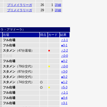
プリメイラリーガ
26
1
詳細
プリメイラリーガ
29
3
詳細
レーラ・アマドーラ）
出場
得点
カード
結果
フル出場
△1-1
フル出場
●0-1
スタメン
（47分退場）
△2-2
■
不出場
△0-0
フル出場
●0-2
スタメン
（79分交代）
△0-0
■
スタメン
（87分交代）
○3-0
スタメン
（84分交代）
●0-2
スタメン
（74分交代）
●1-2
フル出場
○5-3
■
フル出場
△1-1
フル出場
●0-4
フル出場
○3-1