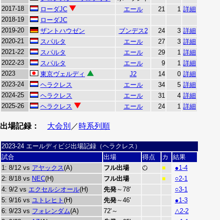
2017-18
ローダJC
エール
21
1
詳細
2018-19
ローダJC
2019-20
ザントハウゼン
ブンデス2
24
3
詳細
2020-21
スパルタ
エール
27
3
詳細
2021-22
スパルタ
エール
29
1
詳細
2022-23
スパルタ
エール
9
1
詳細
2023
東京ヴェルディ
J2
14
0
詳細
2023-24
ヘラクレス
エール
34
5
詳細
2024-25
ヘラクレス
エール
31
4
詳細
2025-26
ヘラクレス
エール
24
1
詳細
出場記録：
大会別
／
時系列順
2023-24 エールディビジ出場記録（ヘラクレス）
試合
出場
得点
カ
結果
1: 8/12 vs
アヤックス
(A)
フル出場
●1-4
■
2: 8/18 vs
NEC
(H)
フル出場
○2-1
■
4: 9/2 vs
エクセルシオール
(H)
先発
～78'
○3-1
5: 9/16 vs
ユトレヒト
(H)
先発
～46'
●1-3
6: 9/23 vs
フォレンダム
(A)
72'～
△2-2