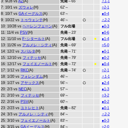
3: 9/28 vs
AZ
(A)
先発
～65'
△1-1
7: 10/1 vs
ズウォレ
(H)
62'～
○2-1
8: 10/7 vs
GAイーグルス
(A)
63'～
●0-4
9: 10/22 vs
トゥウェンテ
(H)
46'～
△2-2
10: 10/28 vs
ヘーレンフェーン
(A)
フル出場
●0-3
11: 11/4 vs
PSV
(H)
先発
～23'
●0-6
12: 11/10 vs
F･シタールト
(A)
フル出場
●1-4
■
13: 11/26 vs
アルメレ・シティ
(A)
先発
～69'
○5-0
14: 12/2 vs
スパルタ
(H)
先発
～71'
●0-1
15: 12/10 vs
フィテッセ
(A)
先発
～79'
●0-2
16: 12/17 vs
フェイエノールト
(H)
先発
～72'
●0-4
■
17: 1/12 vs
RKC
(A)
先発
～74'
○2-1
18: 1/20 vs
フォレンダム
(H)
46'～
△1-1
19: 1/27 vs
アヤックス
(H)
56'～
●2-4
20: 2/3 vs
NEC
(A)
57'～
●1-3
21: 2/10 vs
フィテッセ
(H)
69'～
○3-2
22: 2/16 vs
PSV
(A)
60'～
●0-2
23: 2/23 vs
ユトレヒト
(A)
先発
～82'
●0-1
24: 3/3 vs
アルメレ・シティ
(H)
84'～
△2-2
25: 3/10 vs
フェイエノールト
(A)
83'～
●0-3
26: 3/15 vs
GAイーグルス
(H)
84'～
○2-0