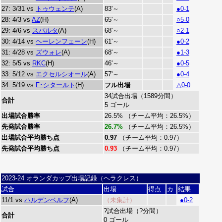
27: 3/31 vs
トゥウェンテ
(A)
83'～
●0-1
28: 4/3 vs
AZ
(H)
65'～
○5-0
29: 4/6 vs
スパルタ
(A)
68'～
○2-1
30: 4/14 vs
ヘーレンフェーン
(H)
61'～
●0-2
31: 4/28 vs
ズウォレ
(A)
68'～
●1-3
32: 5/5 vs
RKC
(H)
46'～
●0-5
33: 5/12 vs
エクセルシオール
(A)
57'～
●0-4
34: 5/19 vs
F･シタールト
(H)
フル出場
△0-0
34試合出場（1589分間）
合計
5 ゴール
出場試合勝率
26.5% （チーム平均：26.5%）
先発試合勝率
26.7%
（チーム平均：26.5%）
出場試合平均勝ち点
0.97
（チーム平均：0.97）
先発試合平均勝ち点
0.93
（チーム平均：0.97）
2023-24 オランダカップ出場記録（ヘラクレス）
試合
出場
得点
カ
結果
11/1 vs
ハルデンベルフ
(A)
（未集計）
●0-2
?試合出場（?分間）
合計
0 ゴール