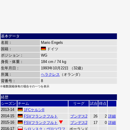
基本データ
名前：
Mario Engels
国籍：
ドイツ
ポジション：
WG
身長・体重：
184 cm / 74 kg
生年月日：
1993年10月22日 （32歳）
所属：
ヘラクレス
（オランダ）
背番号：
8
※複数国籍保有の場合その一つを表示
経歴
シーズン
チーム
リーグ
試合
得点
2013-14
1FCケルンII
2014-15
FSVフランクフルト
ブンデス2
26
2
詳細
2015-16
FSVフランクフルト
ブンデス2
17
0
詳細
2016-17
シロンスク・ヴロツワフ
ポーランド