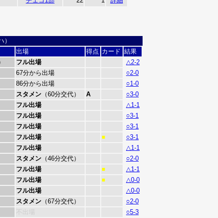
チェコ1部
22
1
詳細
ラハ）
出場
得点
カード
結果
)
フル出場
△2-2
67分から出場
○2-0
86分から出場
○1-0
スタメン
（60分交代）
A
○3-0
フル出場
△1-1
フル出場
○3-1
フル出場
○3-1
フル出場
○3-1
■
フル出場
△1-1
スタメン
（46分交代）
○2-0
フル出場
△1-1
■
フル出場
△0-0
■
フル出場
△0-0
スタメン
（67分交代）
○2-0
不出場
○5-3