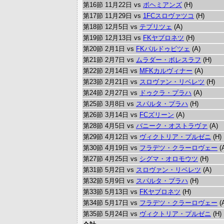
第16節 11月22日 vs
ボヘミアンズ
(H)
第17節 11月29日 vs
1FCスロヴァツコ
(H)
第18節 12月5日 vs
テプリツェ
(A)
第19節 12月13日 vs
FKヤブロネツ
(H)
第20節 2月1日 vs
FKパルドゥビツェ
(A)
第21節 2月7日 vs
ムラダー・ボレスラフ
(H)
第22節 2月14日 vs
MFKカルヴィナー
(A)
第23節 2月21日 vs
スロヴァン・リベレツ
(H)
第24節 2月27日 vs
ドゥクラ・プラハ
(A)
第25節 3月8日 vs
スパルタ・プラハ
(H)
第26節 3月14日 vs
FCズリーン
(A)
第28節 4月5日 vs
バニーク・オストラヴァ
(A)
第29節 4月12日 vs
ヴィクトリア・プルゼニ
(H)
第30節 4月19日 vs
フラデツ・クラーロヴェー
(
第27節 4月25日 vs
シグマ・オロモウツ
(H)
第31節 5月2日 vs
スロヴァン・リベレツ
(A)
第32節 5月9日 vs
スパルタ・プラハ
(H)
第33節 5月13日 vs
FKヤブロネツ
(H)
第34節 5月17日 vs
フラデツ・クラーロヴェー
(
第35節 5月24日 vs
ヴィクトリア・プルゼニ
(H)