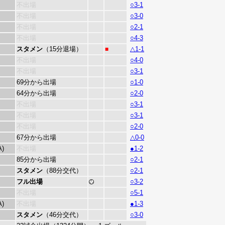
不出場
○3-1
不出場
○3-0
不出場
○2-1
不出場
○4-3
スタメン
（15分退場）
△1-1
■
不出場
○4-0
不出場
○3-1
69分から出場
○1-0
64分から出場
○2-0
不出場
○3-1
不出場
○3-1
不出場
○2-0
67分から出場
△0-0
A)
不出場
●1-2
85分から出場
○2-1
スタメン
（88分交代）
○2-1
フル出場
○3-2
不出場
○5-1
A)
不出場
●1-3
スタメン
（46分交代）
○3-0