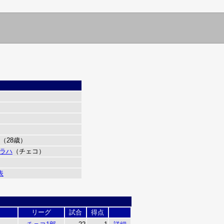
 （28歳）
ラハ
（チェコ）
表
リーグ
試合
得点