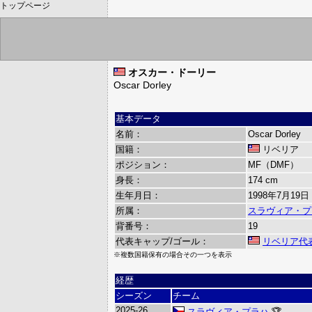
トップページ
オスカー・ドーリー
Oscar Dorley
基本データ
名前：
Oscar Dorley
国籍：
リベリア
ポジション：
MF（DMF）
身長：
174 cm
生年月日：
1998年7月19日
所属：
スラヴィア・プ
背番号：
19
代表キャップ/ゴール：
リベリア代
※複数国籍保有の場合その一つを表示
経歴
シーズン
チーム
2025-26
スラヴィア・プラハ
🏆