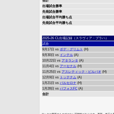
合計
出場試合勝率
先発試合勝率
出場試合平均勝ち点
先発試合平均勝ち点
2025-26 CL出場記録（スラヴィア・プラハ）
試合
9月17日 vs
ボデ・グリムト
(H)
9月30日 vs
インテル
(A)
10月22日 vs
アタランタ
(A)
11月4日 vs
アーセナル
(H)
11月25日 vs
アスレティック・ビルバオ
(H)
12月9日 vs
トッテナム
(A)
1月21日 vs
バルセロナ
(H)
1月28日 vs
パフォスFC
(A)
合計