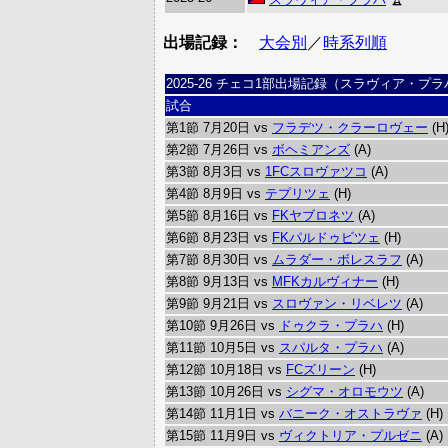
出場記録：
大会別
／
時系列順
2025-26 チェコ1部出場記録（スラヴィア・プ
試合
第1節 7月20日 vs
フラデツ・クラーロヴェー
(H
第2節 7月26日 vs
ボヘミアンズ
(A)
第3節 8月3日 vs
1FCスロヴァツコ
(A)
第4節 8月9日 vs
テプリツェ
(H)
第5節 8月16日 vs
FKヤブロネツ
(A)
第6節 8月23日 vs
FKパルドゥビツェ
(H)
第7節 8月30日 vs
ムラダー・ボレスラフ
(A)
第8節 9月13日 vs
MFKカルヴィナー
(H)
第9節 9月21日 vs
スロヴァン・リベレツ
(A)
第10節 9月26日 vs
ドゥクラ・プラハ
(H)
第11節 10月5日 vs
スパルタ・プラハ
(A)
第12節 10月18日 vs
FCズリーン
(H)
第13節 10月26日 vs
シグマ・オロモウツ
(A)
第14節 11月1日 vs
バニーク・オストラヴァ
(H)
第15節 11月9日 vs
ヴィクトリア・プルゼニ
(A)