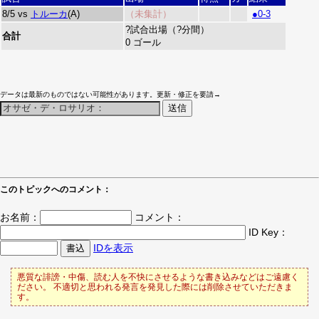
8/5 vs
トルーカ
(A)
（未集計）
●0-3
?試合出場（?分間）
合計
0 ゴール
データは最新のものではない可能性があります。更新・修正を要請→
このトピックへのコメント：
お名前：
コメント：
ID Key：
IDを表示
悪質な誹謗・中傷、読む人を不快にさせるような書き込みなどはご遠慮く
ださい。 不適切と思われる発言を発見した際には削除させていただきま
す。