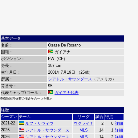
基本データ
名前：
Osaze De Rosario
国籍：
ガイアナ
ポジション：
FW（CF）
身長：
187 cm
生年月日：
2001年7月19日 （25歳）
所属：
シアトル・サウンダース
（アメリカ）
背番号：
95
代表キャップ/ゴール：
ガイアナ代表
※複数国籍保有の場合その一つを表示
経歴
シーズン
チーム
リーグ
試合
得点
2021-22
ルフ・リヴィウ
ウクライナ
2
0
詳細
2025
シアトル・サウンダース
MLS
14
1
詳細
2026
シアトル・サウンダース
MLS
14
2
詳細