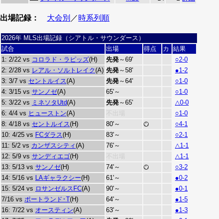
出場記録：
大会別
／
時系列順
2026年 MLS出場記録（シアトル・サウンダース）
試合
出場
得点
カ
結果
1: 2/22 vs
コロラド・ラピッズ
(H)
先発
～69'
○2-0
2: 2/28 vs
レアル・ソルトレイク
(A)
先発
～58'
●1-2
3: 3/7 vs
セントルイス
(A)
先発
～64'
○1-0
4: 3/15 vs
サンノゼ
(A)
65'～
○1-0
5: 3/22 vs
ミネソタUtd
(A)
先発
～65'
△0-0
6: 4/4 vs
ヒューストン
(A)
不出場
○1-0
8: 4/18 vs
セントルイス
(H)
80'～
○4-1
10: 4/25 vs
FCダラス
(H)
83'～
○2-1
11: 5/2 vs
カンザスシティ
(A)
76'～
△1-1
12: 5/9 vs
サンディエゴ
(H)
不出場
△1-1
13: 5/13 vs
サンノゼ
(H)
74'～
○3-2
14: 5/16 vs
LAギャラクシー
(H)
61'～
●0-2
15: 5/24 vs
ロサンゼルスFC
(A)
90'～
●0-1
7/16 vs
ポートランド･T
(H)
64'～
●1-5
16: 7/22 vs
オースティン
(A)
63'～
●1-3