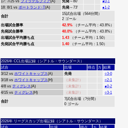
17: 7/25 vs
フィラデルフィア
(A)
先発
～80'
●0-1
18: 8/1 vs
ポートランド･T
(A)
先発
～73'
●1-2
15試合出場（564分間）
合計
2 ゴール
出場試合勝率
42.9%
（チーム平均：43.8%）
先発試合勝率
40.0%
（チーム平均：43.8%）
出場試合平均勝ち点
1.43
（チーム平均：1.50）
先発試合平均勝ち点
1.40
（チーム平均：1.50）
2026年 CCL出場記録（シアトル・サウンダース）
試合
出場
得点
カ
結果
3/12 vs
ホワイトキャップス
(A)
先発
○3-0
3/18 vs
ホワイトキャップス
(H)
（未集計）
○2-1
4/8 vs
ティグレス
(A)
（未集計）
●0-2
4/15 vs
ティグレス
(H)
（未集計）
○3-1
?試合出場（?分間）
合計
0 ゴール
2026年 リーグスカップ出場記録（シアトル・サウンダース）
試合
出場
得点
カ
結果