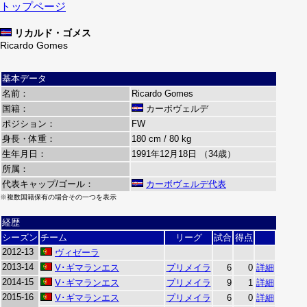
トップページ
リカルド・ゴメス
Ricardo Gomes
基本データ
名前：
Ricardo Gomes
国籍：
カーボヴェルデ
ポジション：
FW
身長・体重：
180 cm / 80 kg
生年月日：
1991年12月18日 （34歳）
所属：
代表キャップ/ゴール：
カーボヴェルデ代表
※複数国籍保有の場合その一つを表示
経歴
シーズン
チーム
リーグ
試合
得点
2012-13
ヴィゼーラ
2013-14
V･ギマランエス
プリメイラ
6
0
詳細
2014-15
V･ギマランエス
プリメイラ
9
1
詳細
2015-16
V･ギマランエス
プリメイラ
6
0
詳細