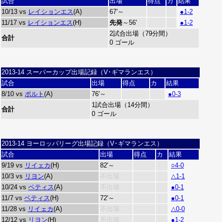
試合
出場
得点
カ
結果
10/13 vs
レイションエス
(A)
67'～
●1-2
11/17 vs
レイションエス
(H)
先発
～56'
●1-2
2試合出場（79分間）
合計
0 ゴール
2013-14 スーパーカップ出場記録（V･ギマランエス）
試合
出場
得点
カ
結果
8/10 vs
ポルト
(A)
76'～
●0-3
1試合出場（14分間）
合計
0 ゴール
2013-14 ヨーロッパリーグ出場記録（V･ギマランエス）
試合
出場
得点
カ
結果
9/19 vs
リイェカ
(H)
82'～
○4-0
10/3 vs
リヨン
(A)
不出場
△1-1
10/24 vs
ベティス
(A)
不出場
●0-1
11/7 vs
ベティス
(H)
72'～
●0-1
11/28 vs
リイェカ
(A)
不出場
△0-0
12/12 vs
リヨン
(H)
不出場
●1-2