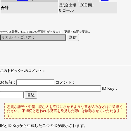
2試合出場（26分間）
合計
0 ゴール
データは最新のものではない可能性があります。更新・修正を要請→
このトピックへのコメント：
お名前：
コメント：
ID Key：
悪質な誹謗・中傷、読む人を不快にさせるような書き込みなどはご遠慮く
ださい。 不適切と思われる発言を発見した際には削除させていただきま
す。
IPとID Keyから生成した二つのIDが表示されます。