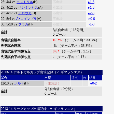
26: 4/4 vs
エストリル
(H)
不出場
●1-3
27: 4/12 vs
ベレネンセス
(A)
不出場
●1-3
28: 4/17 vs
アロウカ
(H)
不出場
●2-3
29: 5/4 vs
A･コインブラ
(A)
不出場
△0-0
30: 5/10 vs
ブラガ
(H)
不出場
○1-0
6試合出場（118分間）
合計
0 ゴール
出場試合勝率
16.7%
（チーム平均：33.3%）
先発試合勝率
-% （チーム平均：33.3%）
出場試合平均勝ち点
0.67
（チーム平均：1.17）
先発試合平均勝ち点
-
（チーム平均：1.17）
2013-14 ポルトガルカップ出場記録（V･ギマランエス）
試合
出場
得点
カ
結果
11/10 vs
ポルト
(H)
（未集計）
●0-2
?試合出場（?分間）
合計
0 ゴール
2013-14 リーグカップ出場記録（V･ギマランエス）