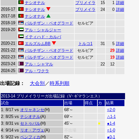
ナシオナル
プリメイラ
15
1
詳細
2016-17
ナシオナル
プリメイラ
24
0
詳細
2017-18
ナシオナル
2018-19
パルチザン・ベオグラード
セルビア
2019-20
アル・シャルジャー
イティハド・カルバ
2020-21
エルズルムBB
トルコ1
31
5
詳細
2021-22
パルチザン・ベオグラード
セルビア
29
詳細
2022-23
パルチザン・ベオグラード
セルビア
19
詳細
2023-24
アル・シャマル
22
12
2024-25
アル・ワクラ
出場記録：
大会別
／
時系列順
2013-14 プリメイラリーガ出場記録（V･ギマランエス）
試合
出場
得点
カ
結果
1: 8/17 vs
オリャネンセ
(H)
68'～
○2-0
2: 8/25 vs
ナシオナル
(A)
69'～
△1-1
3: 8/31 vs
セトゥバル
(H)
45'～
●1-4
■
4: 9/14 vs
リオ・アヴェ
(A)
不出場
○1-0
5: 9/22 vs
ベンフィカ
(H)
82'～
●0-1