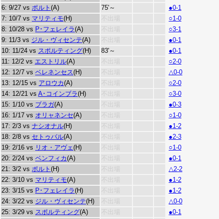
6: 9/27 vs
ポルト
(A)
75'～
●0-1
7: 10/7 vs
マリティモ
(H)
不出場
○1-0
8: 10/28 vs
P･フェレイラ
(A)
不出場
○3-1
9: 11/3 vs
ジル・ヴィセンテ
(A)
不出場
●0-1
10: 11/24 vs
スポルティング
(H)
83'～
●0-1
11: 12/2 vs
エストリル
(A)
不出場
○2-0
12: 12/7 vs
ベレネンセス
(H)
不出場
△0-0
13: 12/15 vs
アロウカ
(A)
不出場
○2-0
14: 12/21 vs
A･コインブラ
(H)
不出場
○3-0
15: 1/10 vs
ブラガ
(A)
不出場
●0-3
16: 1/17 vs
オリャネンセ
(A)
不出場
○1-0
17: 2/3 vs
ナシオナル
(H)
不出場
●1-2
18: 2/8 vs
セトゥバル
(A)
不出場
●2-3
19: 2/16 vs
リオ・アヴェ
(H)
不出場
○1-0
20: 2/24 vs
ベンフィカ
(A)
不出場
●0-1
21: 3/2 vs
ポルト
(H)
不出場
△2-2
22: 3/10 vs
マリティモ
(A)
不出場
●1-2
23: 3/15 vs
P･フェレイラ
(H)
不出場
●1-2
24: 3/22 vs
ジル・ヴィセンテ
(H)
不出場
△0-0
25: 3/29 vs
スポルティング
(A)
不出場
●0-1