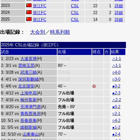
2023
浙江FC
CSL
22
1
詳細
2024
浙江FC
CSL
22
2
詳細
2025
浙江FC
CSL
14
0
詳細
出場記録：
大会別
／
時系列順
2025年 CSL出場記録（浙江FC）
試合
出場
得点
カ
結果
1: 2/23 vs
大連英博
(H)
不出場
△1-1
2: 3/1 vs
雲南玉昆
(A)
80'～
△1-1
3: 3/28 vs
武漢三鎮
(A)
不出場
○4-0
4: 4/1 vs
深圳新鵬城
(H)
不出場
○3-0
5: 4/6 vs
北京国安
(A)
46'～
●0-2
6: 4/12 vs
上海申花
(A)
フル出場
●2-3
7: 4/16 vs
梅州客家
(H)
フル出場
△2-2
8: 4/20 vs
天津津門虎
(A)
先発
～89'
●0-2
9: 4/27 vs
青島西海岸
(H)
フル出場
○2-1
10: 5/1 vs
長春亜泰
(H)
フル出場
○4-2
11: 5/5 vs
成都蓉城
(A)
フル出場
●1-2
12: 5/10 vs
山東泰山
(A)
70'～
●2-4