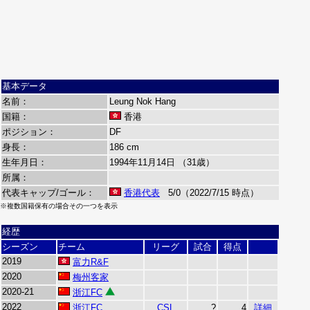
基本データ
名前：
Leung Nok Hang
国籍：
香港
ポジション：
DF
身長：
186 cm
生年月日：
1994年11月14日 （31歳）
所属：
代表キャップ/ゴール：
香港代表
5/0（2022/7/15 時点）
※複数国籍保有の場合その一つを表示
経歴
シーズン
チーム
リーグ
試合
得点
2019
富力R&F
2020
梅州客家
2020-21
浙江FC
2022
浙江FC
CSL
?
4
詳細