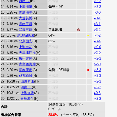
13: 5/16 vs
河南FC
(H)
不出場
△2-2
14: 6/14 vs
上海海港
(H)
先発
～46'
△2-2
15: 6/25 vs
青島海牛
(A)
不出場
○3-0
16: 6/30 vs
大連英博
(A)
不出場
●0-1
17: 7/18 vs
雲南玉昆
(H)
不出場
○3-1
18: 7/27 vs
武漢三鎮
(H)
フル出場
○3-2
19: 8/3 vs
深圳新鵬城
(A)
64'～
○4-2
■
20: 8/10 vs
北京国安
(H)
81'～
●3-4
21: 8/16 vs
上海申花
(H)
不出場
△0-0
23: 8/20 vs
天津津門虎
(H)
不出場
○2-0
22: 8/24 vs
梅州客家
(A)
不出場
△2-2
24: 9/13 vs
青島西海岸
(A)
不出場
○2-0
25: 9/20 vs
長春亜泰
(A)
先発
～26'退場
△3-3
■
26: 9/26 vs
成都蓉城
(H)
不出場
△3-3
27: 10/18 vs
山東泰山
(H)
不出場
△2-2
28: 10/25 vs
河南FC
(A)
不出場
△2-2
29: 10/31 vs
上海海港
(A)
不出場
●0-3
30: 11/22 vs
青島海牛
(H)
不出場
△2-2
14試合出場（810分間）
合計
0 ゴール
出場試合勝率
28.6%
（チーム平均：33.3%）