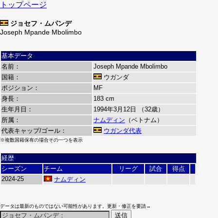
トップページ
ジョセフ・ムパンデ
Joseph Mpande Mbolimbo
基本データ
名前：
Joseph Mpande Mbolimbo
国籍：
ウガンダ
ポジション：
MF
身長：
183 cm
生年月日：
1994年3月12日 （32歳）
所属：
ナムディン
（ベトナム）
代表キャップ/ゴール：
ウガンダ代表
※複数国籍保有の場合その一つを表示
経歴
シーズン
チーム
リーグ
試合
得点
2024-25
ナムディン
データは最新のものではない可能性があります。更新・修正を要請→