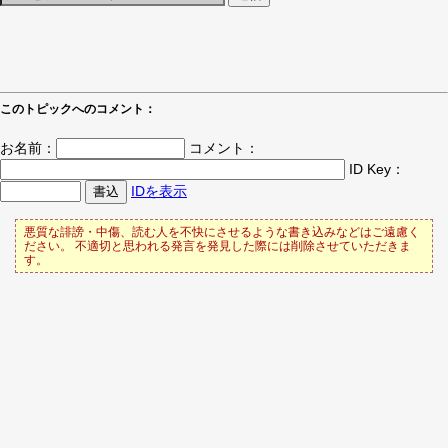
このトピックへのコメント：
お名前：
コメント：
ID Key：
IDを表示
悪質な誹謗・中傷、読む人を不快にさせるような書き込みなどはご遠慮く
ださい。 不適切と思われる発言を発見した際には削除させていただきま
す。