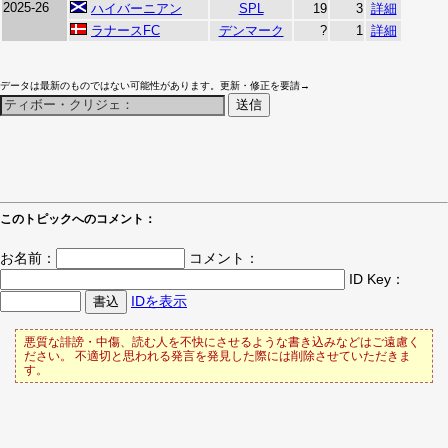
2025-26
ハイバーニアン
SPL
19
3
詳細
ラナースFC
デンマーク
?
1
詳細
データは最新のものではない可能性があります。更新・修正を要請→
このトピックへのコメント：
お名前：
コメント：
ID Key：
IDを表示
悪質な誹謗・中傷、読む人を不快にさせるような書き込みなどはご遠慮く
ださい。 不適切と思われる発言を発見した際には削除させていただきま
す。