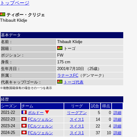
トップページ
ティボー・クリジェ
Thibault Klidje
基本データ
名前：
Thibault Klidje
国籍：
トーゴ
ポジション：
FW
身長：
175 cm
生年月日：
2001年7月10日 （25歳）
所属：
ラナースFC
（デンマーク）
代表キャップ/ゴール：
トーゴ代表
※複数国籍保有の場合その一つを表示
経歴
シーズン
チーム
リーグ
試合
得点
2021-22
ボルドー
リーグアン
5
0
詳細
2022-23
FCルツェルン
スイス1
14
0
詳細
2023-24
FCルツェルン
スイス1
22
4
詳細
2024-25
FCルツェルン
スイス1
37
10
詳細