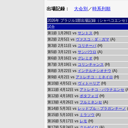
出場記録：
大会別
／
時系列順
2026年 ブラジル1部出場記録（シャペコエンセ
試合
第1節 1月28日 vs
サントス
(H)
第2節 2月5日 vs
ヴァスコ・ダ・ガマ
(A)
第3節 2月11日 vs
コリチーバ
(H)
第5節 3月12日 vs
サンパウロ
(A)
第6節 3月16日 vs
グレミオ
(H)
第7節 3月19日 vs
コリンチャンス
(H)
第8節 3月22日 vs
インテルナシオナウ
(A)
第9節 4月2日 vs
アトレチコ・ミネイロ
(H)
第10節 4月5日 vs
ヴィトーリア
(H)
第11節 4月12日 vs
アトレチコ・パラナエンセ
(
第12節 4月18日 vs
ボタフォゴ
(H)
第13節 4月26日 vs
フルミネンセ
(A)
第14節 5月3日 vs
レッドブル・ブラガンチーノ
(
第15節 5月10日 vs
ミラソウ
(A)
第16節 5月17日 vs
レモ
(H)
第17節 5月24日 vs
クルゼイロ
(A)