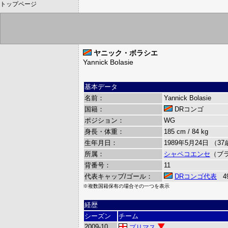
トップページ
ヤニック・ボラシエ
Yannick Bolasie
基本データ
名前：
Yannick Bolasie
国籍：
DRコンゴ
ポジション：
WG
身長・体重：
185 cm / 84 kg
生年月日：
1989年5月24日 （3
所属：
シャペコエンセ
（ブ
背番号：
11
代表キャップ/ゴール：
DRコンゴ代表
49
※複数国籍保有の場合その一つを表示
経歴
シーズン
チーム
2009-10
プリマス