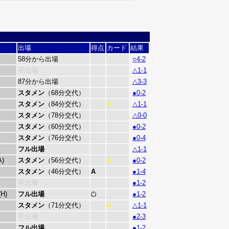
）
出場
得点
カード
結果
58分から出場
○4-2
不出場
△1-1
87分から出場
△3-3
スタメン
（68分交代）
●0-2
スタメン
（84分交代）
△1-1
■
スタメン
（78分交代）
△0-0
スタメン
（60分交代）
●0-2
スタメン
（76分交代）
●0-4
フル出場
△1-1
A)
スタメン
（56分交代）
●0-2
■
スタメン
（46分交代）
A
●1-4
不出場
●1-2
H)
フル出場
●1-2
スタメン
（71分交代）
△1-1
■
不出場
●2-3
フル出場
●1-2