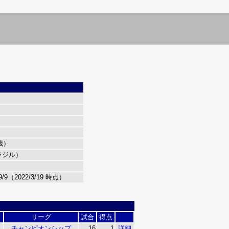
7歳）
ラジル）
/9（2022/3/19 時点）
リーグ
試合
得点
チャンピオンシップ
16
1
詳細