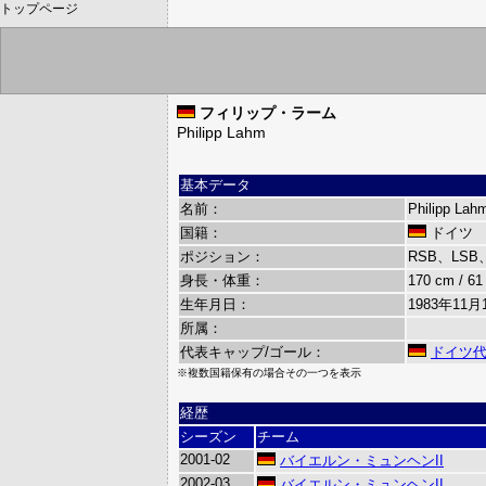
トップページ
フィリップ・ラーム
Philipp Lahm
基本データ
名前：
Philipp Lah
国籍：
ドイツ
ポジション：
RSB、LSB
身長・体重：
170 cm / 61
生年月日：
1983年11月
所属：
代表キャップ/ゴール：
ドイツ
※複数国籍保有の場合その一つを表示
経歴
シーズン
チーム
2001-02
バイエルン・ミュンヘンII
2002-03
バイエルン・ミュンヘンII