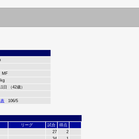
m
、MF
 kg
11日 （42歳）
代表
106/5
リーグ
試合
得点
27
2
34
1