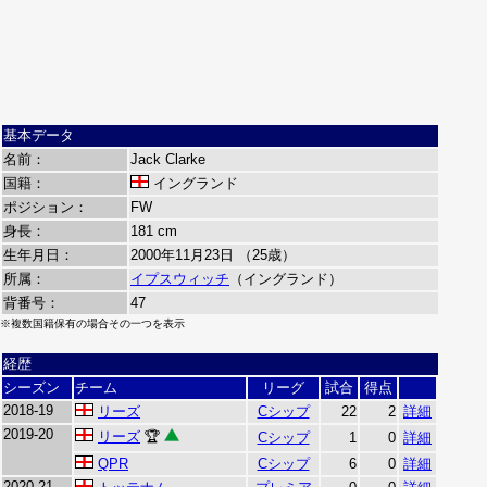
基本データ
名前：
Jack Clarke
国籍：
イングランド
ポジション：
FW
身長：
181 cm
生年月日：
2000年11月23日 （25歳）
所属：
イプスウィッチ
（イングランド）
背番号：
47
※複数国籍保有の場合その一つを表示
経歴
シーズン
チーム
リーグ
試合
得点
2018-19
リーズ
Cシップ
22
2
詳細
2019-20
リーズ
🏆
Cシップ
1
0
詳細
QPR
Cシップ
6
0
詳細
2020-21