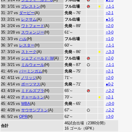
30: 1/31 vs
プレストン
(H)
フル出場
△1-1
■
31: 2/7 vs
ダービー
(A)
先発
～76'
○2-1
33: 2/21 vs
レクサム
(A)
フル出場
●3-5
34: 2/24 vs
ワトフォード
(A)
先発
～89'
○2-0
35: 2/28 vs
スウォンジー
(H)
61'～
○3-0
32: 3/3 vs
ハル
(H)
フル出場
○1-0
36: 3/7 vs
レスター
(H)
60'～
△1-1
37: 3/10 vs
ストーク
(A)
先発
～86'
△3-3
■
38: 3/14 vs
シェフィールド･W
(A)
フル出場
○2-0
39: 3/21 vs
ミルウォール
(H)
先発
～87'
△1-1
41: 4/6 vs
バーミンガム
(H)
先発
～75'
○2-1
42: 4/11 vs
ノリッジ
(A)
71'～
○2-0
26: 4/14 vs
ポーツマス
(A)
先発
～71'
●0-2
43: 4/19 vs
ミドルズブラ
(H)
65'～
△2-2
44: 4/22 vs
チャールトン
(A)
70'～
○2-1
■
45: 4/25 vs
WBA
(A)
先発
～65'
△0-0
40: 4/28 vs
サウサンプトン
(A)
67'～
△2-2
46: 5/2 vs
QPR
(H)
62'～
○3-0
46試合出場（2380分間）
合計
16 ゴール（6PK）