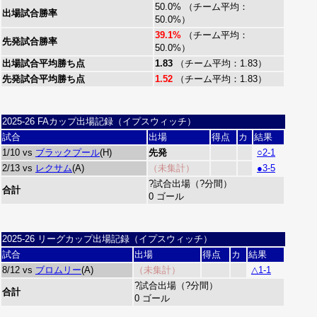
50.0% （チーム平均：
出場試合勝率
50.0%）
39.1%
（チーム平均：
先発試合勝率
50.0%）
出場試合平均勝ち点
1.83
（チーム平均：1.83）
先発試合平均勝ち点
1.52
（チーム平均：1.83）
2025-26 FAカップ出場記録（イプスウィッチ）
試合
出場
得点
カ
結果
1/10 vs
ブラックプール
(H)
先発
○2-1
2/13 vs
レクサム
(A)
（未集計）
●3-5
?試合出場（?分間）
合計
0 ゴール
2025-26 リーグカップ出場記録（イプスウィッチ）
試合
出場
得点
カ
結果
8/12 vs
ブロムリー
(A)
（未集計）
△1-1
?試合出場（?分間）
合計
0 ゴール