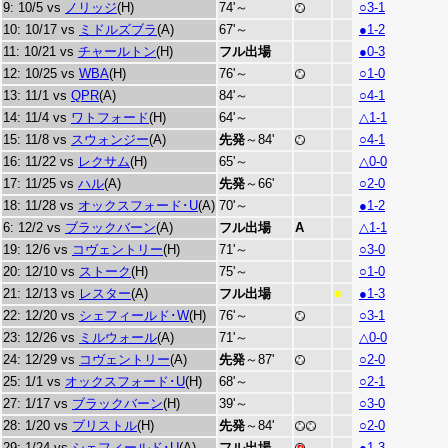
9: 10/5 vs
ノリッジ
(H)
74'～
○3-1
10: 10/17 vs
ミドルズブラ
(A)
67'～
●1-2
11: 10/21 vs
チャールトン
(H)
フル出場
●0-3
12: 10/25 vs
WBA
(H)
76'～
○1-0
13: 11/1 vs
QPR
(A)
84'～
○4-1
14: 11/4 vs
ワトフォード
(H)
64'～
△1-1
15: 11/8 vs
スウォンジー
(A)
先発
～84'
○4-1
16: 11/22 vs
レクサム
(H)
65'～
△0-0
17: 11/25 vs
ハル
(A)
先発
～66'
○2-0
18: 11/28 vs
オックスフォード･U
(A)
70'～
●1-2
6: 12/2 vs
ブラックバーン
(A)
フル出場
A
△1-1
19: 12/6 vs
コヴェントリー
(H)
71'～
○3-0
20: 12/10 vs
ストーク
(H)
75'～
○1-0
21: 12/13 vs
レスター
(A)
フル出場
●1-3
■
22: 12/20 vs
シェフィールド･W
(H)
76'～
○3-1
23: 12/26 vs
ミルウォール
(A)
71'～
△0-0
24: 12/29 vs
コヴェントリー
(A)
先発
～87'
○2-0
25: 1/1 vs
オックスフォード･U
(H)
68'～
○2-1
27: 1/17 vs
ブラックバーン
(H)
39'～
○3-0
28: 1/20 vs
ブリストル
(H)
先発
～84'
○2-0
29: 1/24 vs
シェフィールド･U
(A)
フル出場
●1-3