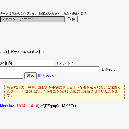
データは最新のものではない可能性があります。更新・修正を要請→
このトピックへのコメント：
お名前：
コメント：
ID Key：
IDを表示
悪質な誹謗・中傷、読む人を不快にさせるような書き込みなどはご遠慮く
ださい。 不適切と思われる発言を発見した際には削除させていただきま
す。
Merziuz
(11/14 - 14:10)
cQFZgmpXUMXSCur