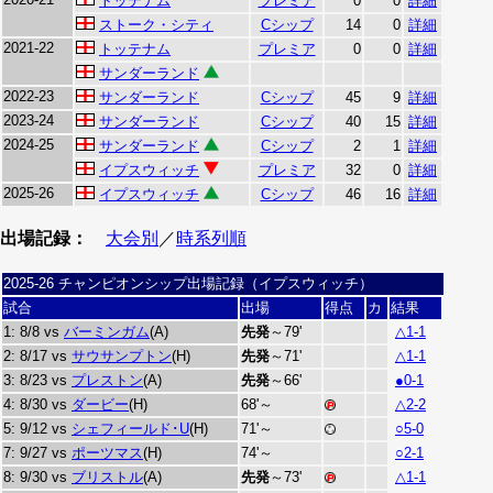
トッテナム
プレミア
0
0
詳細
ストーク・シティ
Cシップ
14
0
詳細
2021-22
トッテナム
プレミア
0
0
詳細
サンダーランド
2022-23
サンダーランド
Cシップ
45
9
詳細
2023-24
サンダーランド
Cシップ
40
15
詳細
2024-25
サンダーランド
Cシップ
2
1
詳細
イプスウィッチ
プレミア
32
0
詳細
2025-26
イプスウィッチ
Cシップ
46
16
詳細
出場記録：
大会別
／
時系列順
2025-26 チャンピオンシップ出場記録（イプスウィッチ）
試合
出場
得点
カ
結果
1: 8/8 vs
バーミンガム
(A)
先発
～79'
△1-1
2: 8/17 vs
サウサンプトン
(H)
先発
～71'
△1-1
3: 8/23 vs
プレストン
(A)
先発
～66'
●0-1
4: 8/30 vs
ダービー
(H)
68'～
△2-2
5: 9/12 vs
シェフィールド･U
(H)
71'～
○5-0
7: 9/27 vs
ポーツマス
(H)
74'～
○2-1
8: 9/30 vs
ブリストル
(A)
先発
～73'
△1-1