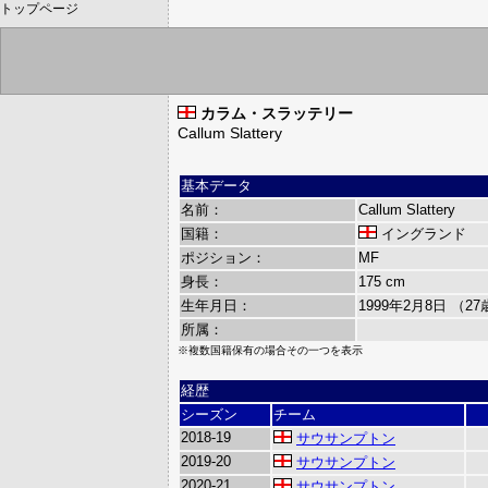
トップページ
カラム・スラッテリー
Callum Slattery
基本データ
名前：
Callum Slattery
国籍：
イングランド
ポジション：
MF
身長：
175 cm
生年月日：
1999年2月8日 （2
所属：
※複数国籍保有の場合その一つを表示
経歴
シーズン
チーム
2018-19
サウサンプトン
2019-20
サウサンプトン
2020-21
サウサンプトン