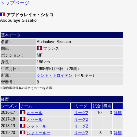
トップページ
アブドゥレイェ・シサコ
Abdoulaye Sissako
基本データ
名前：
Abdoulaye Sissako
国籍：
フランス
ポジション：
MF
身長：
186 cm
生年月日：
1998年5月26日 （28歳）
所属：
シント・トロイデン
（ベルギー）
背番号：
8
※複数国籍保有の場合その一つを表示
経歴
シーズン
チーム
リーグ
試合
得点
2016-17
オセール
リーグ2
10
0
詳細
2017-18
オセール
リーグ2
2018-19
シャトールー
リーグ2
2019-20
シャトールー
リーグ2
3
0
詳細