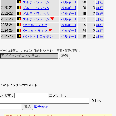
ズルテ・ワレヘム
ベルギー1
20
1
詳細
2020-21
ズルテ・ワレヘム
ベルギー1
20
0
詳細
2021-22
ズルテ・ワレヘム
ベルギー1
18
2
詳細
2022-23
ズルテ・ワレヘム
ベルギー1
31
1
詳細
2023-24
KVコルトライク
ベルギー1
25
0
詳細
2024-25
KVコルトライク
ベルギー1
24
2
詳細
2025-26
シント・トロイデン
ベルギー1
40
2
詳細
データは最新のものではない可能性があります。更新・修正を要請→
このトピックへのコメント：
お名前：
コメント：
ID Key：
IDを表示