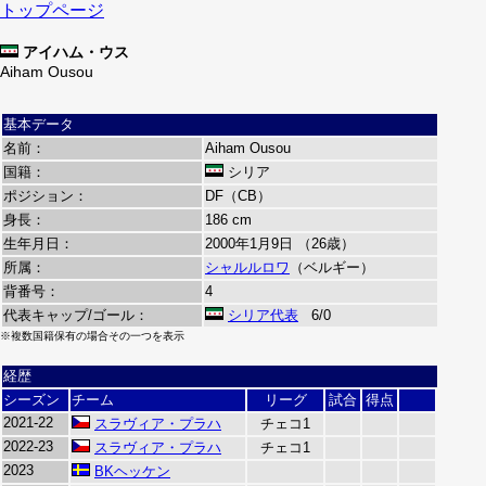
トップページ
アイハム・ウス
Aiham Ousou
基本データ
名前：
Aiham Ousou
国籍：
シリア
ポジション：
DF（CB）
身長：
186 cm
生年月日：
2000年1月9日 （26歳）
所属：
シャルルロワ
（ベルギー）
背番号：
4
代表キャップ/ゴール：
シリア代表
6/0
※複数国籍保有の場合その一つを表示
経歴
シーズン
チーム
リーグ
試合
得点
2021-22
スラヴィア・プラハ
チェコ1
2022-23
スラヴィア・プラハ
チェコ1
2023
BKヘッケン