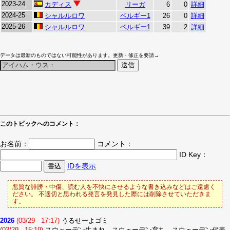
2023-24
カディス
リーガ
6
0
詳細
2024-25
シャルルロワ
ベルギー1
26
0
詳細
2025-26
シャルルロワ
ベルギー1
39
2
詳細
データは最新のものではない可能性があります。更新・修正を要請→
このトピックへのコメント：
お名前：
コメント：
ID Key：
IDを表示
悪質な誹謗・中傷、読む人を不快にさせるような書き込みなどはご遠慮く
ださい。 不適切と思われる発言を発見した際には削除させていただきま
す。
2026
(03/29 - 17:17)
うるせーよゴミ
(03/29 - 15:19)
スウェーデン生まれ、スウェーデン育ち、スウェーデン代表