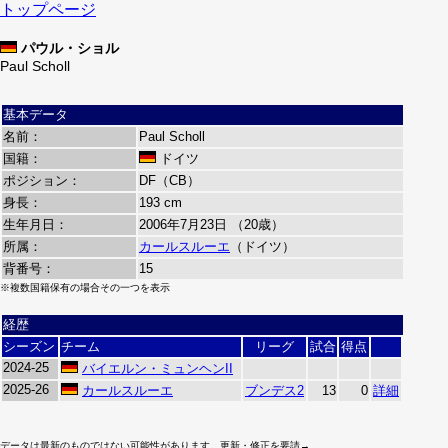
トップページ
パウル・ショル
Paul Scholl
基本データ
名前：
Paul Scholl
国籍：
ドイツ
ポジション：
DF（CB）
身長：
193 cm
生年月日：
2006年7月23日 （20歳）
所属：
カールスルーエ
（ドイツ）
背番号：
15
※複数国籍保有の場合その一つを表示
経歴
シーズン
チーム
リーグ
試合
得点
2024-25
バイエルン・ミュンヘンII
2025-26
カールスルーエ
ブンデス2
13
0
詳細
データは最新のものではない可能性があります。更新・修正を要請→