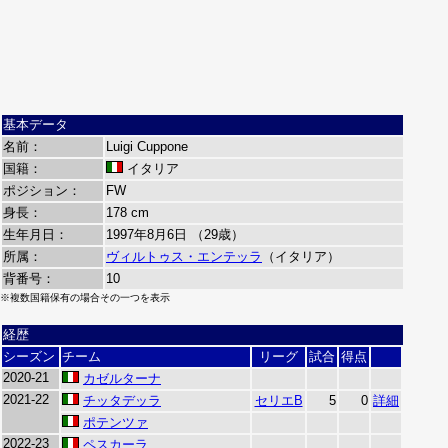
基本データ
名前：
Luigi Cuppone
国籍：
イタリア
ポジション：
FW
身長：
178 cm
生年月日：
1997年8月6日 （29歳）
所属：
ヴィルトゥス・エンテッラ
（イタリア）
背番号：
10
※複数国籍保有の場合その一つを表示
経歴
シーズン
チーム
リーグ
試合
得点
2020-21
カゼルターナ
2021-22
チッタデッラ
セリエB
5
0
詳細
ポテンツァ
2022-23
ペスカーラ