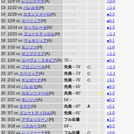
12: 11/8 vs
レッジャーナ
(A)
不出場
△0-0
13: 11/22 vs
パレルモ
(H)
不出場
△1-1
14: 11/29 vs
カタンツァーロ
(A)
不出場
●2-3
15: 12/8 vs
スペツィア
(H)
不出場
●0-1
16: 12/14 vs
カッラレーゼ
(A)
不出場
●1-3
17: 12/21 vs
ズュートティロル
(H)
不出場
△1-1
18: 12/27 vs
ヴェネツィア
(A)
不出場
●0-1
19: 1/10 vs
モンツァ
(H)
不出場
○1-0
20: 1/16 vs
サンプドリア
(A)
不出場
△1-1
21: 1/24 vs
ユーヴェ・スタビア
(A)
75'～
●0-1
22: 1/31 vs
フロジノーネ
(H)
先発
～74'
△1-1
23: 2/7 vs
スペツィア
(A)
先発
～73'
△1-1
24: 2/10 vs
チェゼーナ
(H)
先発
～76'
○3-1
25: 2/14 vs
パレルモ
(A)
先発
～65'
●0-3
26: 2/21 vs
カタンツァーロ
(H)
先発
～80'
●1-3
■
27: 2/27 vs
モンツァ
(A)
54'～
●0-2
28: 3/3 vs
モデナ
(H)
先発
～87'
A
○2-1
29: 3/7 vs
ズュートティロル
(A)
先発
～81'
○1-0
30: 3/15 vs
アヴェッリーノ
(H)
フル出場
●1-2
31: 3/18 vs
ペスカーラ
(A)
69'～
●0-3
32: 3/22 vs
レッジャーナ
(H)
フル出場
○3-0