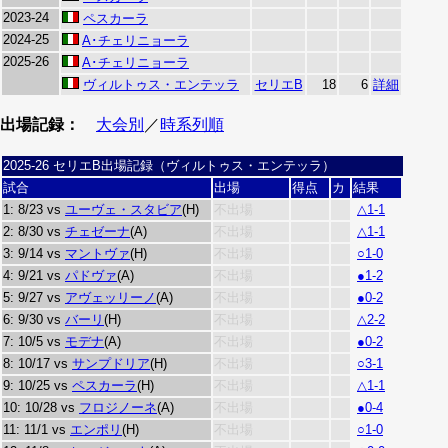
2023-24
ペスカーラ
2024-25
A･チェリニョーラ
2025-26
A･チェリニョーラ
ヴィルトゥス・エンテッラ
セリエB
18
6
詳細
出場記録：
大会別
／
時系列順
2025-26 セリエB出場記録（ヴィルトゥス・エンテッラ）
試合
出場
得点
カ
結果
1: 8/23 vs
ユーヴェ・スタビア
(H)
不出場
△1-1
2: 8/30 vs
チェゼーナ
(A)
不出場
△1-1
3: 9/14 vs
マントヴァ
(H)
不出場
○1-0
4: 9/21 vs
パドヴァ
(A)
不出場
●1-2
5: 9/27 vs
アヴェッリーノ
(A)
不出場
●0-2
6: 9/30 vs
バーリ
(H)
不出場
△2-2
7: 10/5 vs
モデナ
(A)
不出場
●0-2
8: 10/17 vs
サンプドリア
(H)
不出場
○3-1
9: 10/25 vs
ペスカーラ
(H)
不出場
△1-1
10: 10/28 vs
フロジノーネ
(A)
不出場
●0-4
11: 11/1 vs
エンポリ
(H)
不出場
○1-0