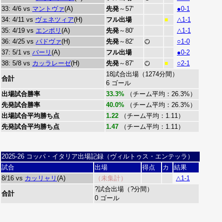
33: 4/6 vs
マントヴァ
(A)
先発
～57'
●0-1
34: 4/11 vs
ヴェネツィア
(H)
フル出場
△1-1
■
35: 4/19 vs
エンポリ
(A)
先発
～80'
△1-1
36: 4/25 vs
パドヴァ
(H)
先発
～82'
○1-0
37: 5/1 vs
バーリ
(A)
フル出場
●0-2
38: 5/8 vs
カッラレーゼ
(H)
先発
～87'
○2-1
■
18試合出場（1274分間）
合計
6 ゴール
出場試合勝率
33.3%
（チーム平均：26.3%）
先発試合勝率
40.0%
（チーム平均：26.3%）
出場試合平均勝ち点
1.22
（チーム平均：1.11）
先発試合平均勝ち点
1.47
（チーム平均：1.11）
2025-26 コッパ・イタリア出場記録（ヴィルトゥス・エンテッラ）
試合
出場
得点
カ
結果
8/16 vs
カッリャリ
(A)
（未集計）
△1-1
?試合出場（?分間）
合計
0 ゴール