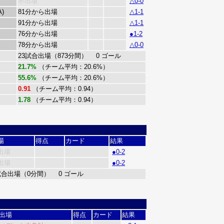
不出場
△0-0
A)
81分から出場
△1-1
91分から出場
△1-1
76分から出場
●1-2
78分から出場
△0-0
23試合出場（873分間） 0 ゴール
21.7%
（チーム平均：20.6%）
55.6%
（チーム平均：20.6%）
0.91
（チーム平均：0.94）
1.78
（チーム平均：0.94）
場
得点
カード
結果
出場
●0-2
出場
●0-2
試合出場（0分間） 0 ゴール
出場
得点
カード
結果