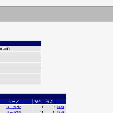
njamin
リーグ
試合
得点
リーガ2部
1
0
詳細
リーガ2部
11
1
詳細