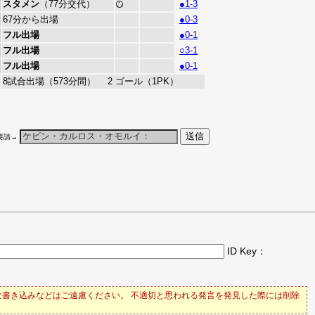
スタメン
（77分交代）
●1-3
67分から出場
●0-3
フル出場
●0-1
フル出場
○3-1
フル出場
●0-1
8試合出場（573分間） 2 ゴール（1PK）
要請→
ID Key：
書き込みなどはご遠慮ください。 不適切と思われる発言を発見した際には削除