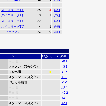
スイスリーグ1部
35
14
詳細
スイスリーグ1部
3
1
詳細
スイスリーグ1部
32
12
詳細
スイスリーグ1部
4
1
詳細
リーグアン
23
0
詳細
出場
得点
カード
結果
不出場
●0-1
スタメン
（73分交代）
○3-1
フル出場
●1-3
■
スタメン
（62分交代）
○1-0
63分から出場
●1-4
不出場
△1-1
不出場
△2-2
不出場
○3-2
スタメン
（61分交代）
○2-1