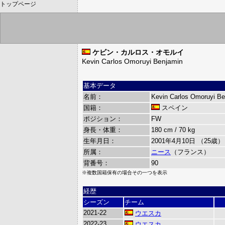
トップページ
ケビン・カルロス・オモルイ
Kevin Carlos Omoruyi Benjamin
基本データ
名前：
Kevin Carlos Omoruyi Be
国籍：
スペイン
ポジション：
FW
身長・体重：
180 cm / 70 kg
生年月日：
2001年4月10日 （25歳）
所属：
ニース
（フランス）
背番号：
90
※複数国籍保有の場合その一つを表示
経歴
シーズン
チーム
2021-22
ウエスカ
2022-23
ウエスカ