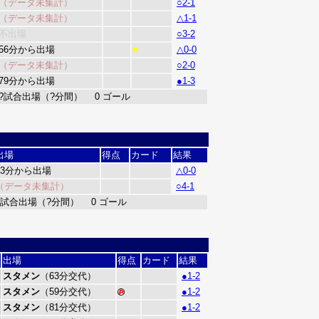
（データ未集計）
○2-1
（データ未集計）
△1-1
不出場
○3-2
56分から出場
△0-0
■
（データ未集計）
○2-0
79分から出場
●1-3
?試合出場（?分間） 0 ゴール
出場
得点
カード
結果
63分から出場
△0-0
（データ未集計）
○4-1
?試合出場（?分間） 0 ゴール
出場
得点
カード
結果
スタメン
（63分交代）
●1-2
スタメン
（59分交代）
●1-2
スタメン
（81分交代）
●1-2