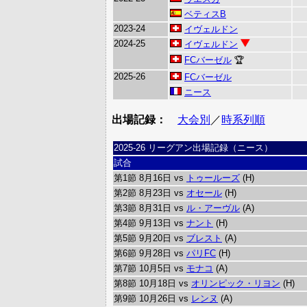
ベティスB
2023-24
イヴェルドン
2024-25
イヴェルドン
FCバーゼル
🏆
2025-26
FCバーゼル
ニース
出場記録：
大会別
／
時系列順
2025-26 リーグアン出場記録（ニース）
試合
第1節 8月16日 vs
トゥールーズ
(H)
第2節 8月23日 vs
オセール
(H)
第3節 8月31日 vs
ル・アーヴル
(A)
第4節 9月13日 vs
ナント
(H)
第5節 9月20日 vs
ブレスト
(A)
第6節 9月28日 vs
パリFC
(H)
第7節 10月5日 vs
モナコ
(A)
第8節 10月18日 vs
オリンピック・リヨン
(H)
第9節 10月26日 vs
レンヌ
(A)