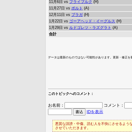
11月6日 vs
フライブルク
(H)
11月27日 vs
ポルト
(A)
12月11日 vs
ブラガ
(H)
1月22日 vs
ゴーアヘッド・イーグルス
(H)
1月29日 vs
ルドゴレツ・ラズグラト
(A)
合計
データは最新のものではない可能性があります。更新・修正を
このトピックへのコメント：
お名前：
コメント：
IDを表示
悪質な誹謗・中傷、読む人を不快にさせるような
させていただきます。