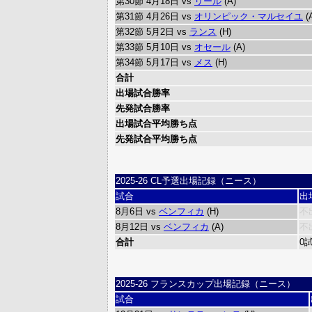
第30節 4月18日 vs
リール
(A)
第31節 4月26日 vs
オリンピック・マルセイユ
(
第32節 5月2日 vs
ランス
(H)
第33節 5月10日 vs
オセール
(A)
第34節 5月17日 vs
メス
(H)
合計
出場試合勝率
先発試合勝率
出場試合平均勝ち点
先発試合平均勝ち点
2025-26 CL予選出場記録（ニース）
試合
出
8月6日 vs
ベンフィカ
(H)
不
8月12日 vs
ベンフィカ
(A)
不
合計
0
2025-26 フランスカップ出場記録（ニース）
試合