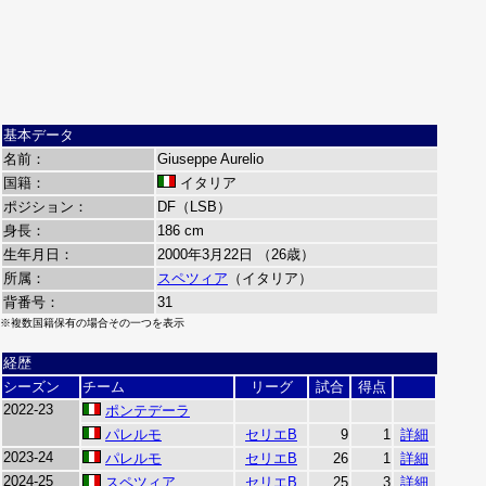
基本データ
名前：
Giuseppe Aurelio
国籍：
イタリア
ポジション：
DF（LSB）
身長：
186 cm
生年月日：
2000年3月22日 （26歳）
所属：
スペツィア
（イタリア）
背番号：
31
※複数国籍保有の場合その一つを表示
経歴
シーズン
チーム
リーグ
試合
得点
2022-23
ポンテデーラ
パレルモ
セリエB
9
1
詳細
2023-24
パレルモ
セリエB
26
1
詳細
2024-25
スペツィア
セリエB
25
3
詳細