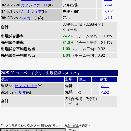
36: 4/25 vs
カタンツァーロ
(A)
フル出場
●2-4
37: 5/1 vs
ヴェネツィア
(H)
先発
～66'
△2-2
38: 5/8 vs
ペスカーラ
(A)
76'～
△1-1
33試合出場（2298分間）
合計
6 ゴール
出場試合勝率
24.2%
（チーム平均：21.1%）
先発試合勝率
24.0%
（チーム平均：21.1%）
出場試合平均勝ち点
1.00
（チーム平均：0.92）
先発試合平均勝ち点
1.04
（チーム平均：0.92）
2025-26 コッパ・イタリア出場記録（スペツィア）
試合
出場
得点
カ
結果
8/18 vs
サンプドリア
(H)
先発
△1-1
9/24 vs
パルマ
(A)
先発
△2-2
2試合出場（?分間）
合計
1 ゴール
データは最新のものではない可能性があります。更新・修正を要請→