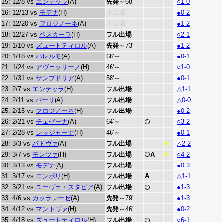
15: 12/8 vs
エンテッラ
(A)
先発
～68'
○1-0
16: 12/13 vs
モデナ
(H)
不出場
●0-2
17: 12/20 vs
フロジノーネ
(A)
不出場
●1-2
18: 12/27 vs
ペスカーラ
(H)
フル出場
○2-1
19: 1/10 vs
ズュートティロル
(A)
先発
～73'
●1-2
20: 1/18 vs
パレルモ
(A)
68'～
●0-1
21: 1/24 vs
アヴェッリーノ
(H)
46'～
○1-0
22: 1/31 vs
サンプドリア
(A)
58'～
●0-1
23: 2/7 vs
エンテッラ
(H)
フル出場
△1-1
24: 2/11 vs
バーリ
(A)
フル出場
△0-0
25: 2/15 vs
フロジノーネ
(H)
フル出場
●0-2
26: 2/21 vs
チェゼーナ
(A)
64'～
○3-2
27: 2/28 vs
レッジャーナ
(H)
46'～
●0-1
28: 3/3 vs
パドヴァ
(A)
フル出場
△2-2
■
29: 3/7 vs
モンツァ
(H)
フル出場
A
○4-2
■
30: 3/13 vs
モデナ
(A)
フル出場
●0-3
31: 3/17 vs
エンポリ
(H)
フル出場
A
△1-1
32: 3/21 vs
ユーヴェ・スタビア
(A)
フル出場
●1-3
33: 4/6 vs
カッラレーゼ
(A)
先発
～79'
●1-3
34: 4/12 vs
マントヴァ
(H)
先発
～46'
●0-2
35: 4/18 vs
ズュートティロル
(H)
フル出場
○6-1