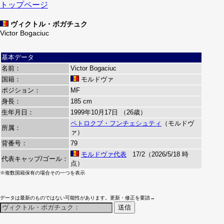
トップページ
ヴィクトル・ボガチュク
Victor Bogaciuc
基本データ
名前：
Victor Bogaciuc
国籍：
モルドヴァ
ポジション：
MF
身長：
185 cm
生年月日：
1999年10月17日 （26歳）
ペトロクブ・フンチェシュティ
（モルドヴ
所属：
ァ）
背番号：
79
モルドヴァ代表
17/2（2026/5/18 時
代表キャップ/ゴール：
点）
※複数国籍保有の場合その一つを表示
データは最新のものではない可能性があります。更新・修正を要請→