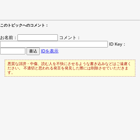
このトピックへのコメント：
お名前：
コメント：
ID Key：
IDを表示
悪質な誹謗・中傷、読む人を不快にさせるような書き込みなどはご遠慮く
ださい。 不適切と思われる発言を発見した際には削除させていただきま
す。