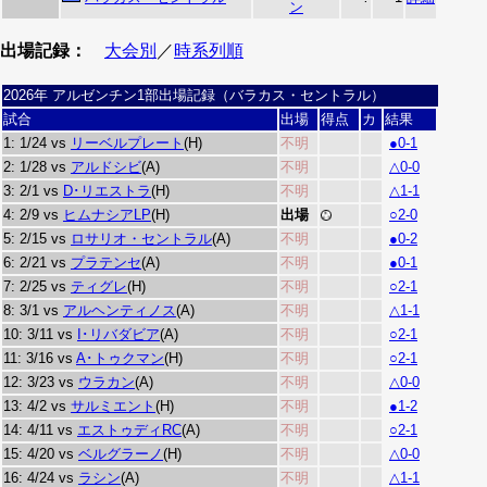
ン
出場記録：
大会別
／
時系列順
2026年 アルゼンチン1部出場記録（バラカス・セントラル）
試合
出場
得点
カ
結果
1: 1/24 vs
リーベルプレート
(H)
不明
●0-1
2: 1/28 vs
アルドシビ
(A)
不明
△0-0
3: 2/1 vs
D･リエストラ
(H)
不明
△1-1
4: 2/9 vs
ヒムナシアLP
(H)
出場
○2-0
5: 2/15 vs
ロサリオ・セントラル
(A)
不明
●0-2
6: 2/21 vs
プラテンセ
(A)
不明
●0-1
7: 2/25 vs
ティグレ
(H)
不明
○2-1
8: 3/1 vs
アルヘンティノス
(A)
不明
△1-1
10: 3/11 vs
I･リバダビア
(A)
不明
○2-1
11: 3/16 vs
A･トゥクマン
(H)
不明
○2-1
12: 3/23 vs
ウラカン
(A)
不明
△0-0
13: 4/2 vs
サルミエント
(H)
不明
●1-2
14: 4/11 vs
エストゥディRC
(A)
不明
○2-1
15: 4/20 vs
ベルグラーノ
(H)
不明
△0-0
16: 4/24 vs
ラシン
(A)
不明
△1-1