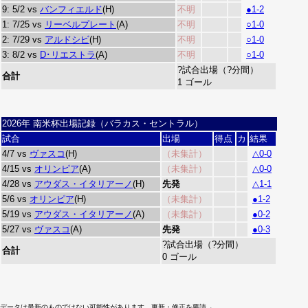
9: 5/2 vs
バンフィエルド
(H)
不明
●1-2
1: 7/25 vs
リーベルプレート
(A)
不明
○1-0
2: 7/29 vs
アルドシビ
(H)
不明
○1-0
3: 8/2 vs
D･リエストラ
(A)
不明
○1-0
?試合出場（?分間）
合計
1 ゴール
2026年 南米杯出場記録（バラカス・セントラル）
試合
出場
得点
カ
結果
4/7 vs
ヴァスコ
(H)
（未集計）
△0-0
4/15 vs
オリンピア
(A)
（未集計）
△0-0
4/28 vs
アウダス・イタリアーノ
(H)
先発
△1-1
5/6 vs
オリンピア
(H)
（未集計）
●1-2
5/19 vs
アウダス・イタリアーノ
(A)
（未集計）
●0-2
5/27 vs
ヴァスコ
(A)
先発
●0-3
?試合出場（?分間）
合計
0 ゴール
データは最新のものではない可能性があります。更新・修正を要請→