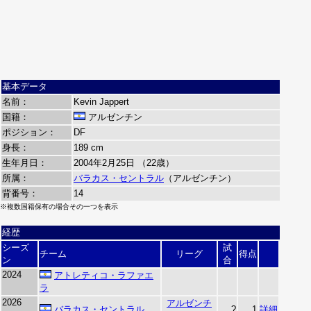
基本データ
名前：
Kevin Jappert
国籍：
アルゼンチン
ポジション：
DF
身長：
189 cm
生年月日：
2004年2月25日 （22歳）
所属：
バラカス・セントラル
（アルゼンチン）
背番号：
14
※複数国籍保有の場合その一つを表示
経歴
シーズ
試
チーム
リーグ
得点
ン
合
2024
アトレティコ・ラファエ
ラ
2026
アルゼンチ
バラカス・セントラル
?
1
詳細