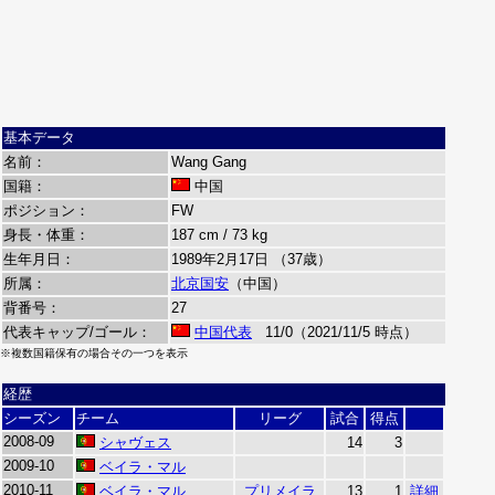
基本データ
名前：
Wang Gang
国籍：
中国
ポジション：
FW
身長・体重：
187 cm / 73 kg
生年月日：
1989年2月17日 （37歳）
所属：
北京国安
（中国）
背番号：
27
代表キャップ/ゴール：
中国代表
11/0（2021/11/5 時点）
※複数国籍保有の場合その一つを表示
経歴
シーズン
チーム
リーグ
試合
得点
2008-09
シャヴェス
14
3
2009-10
ベイラ・マル
2010-11
ベイラ・マル
プリメイラ
13
1
詳細