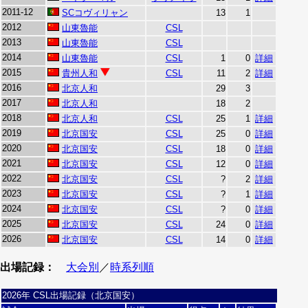
2011-12
SCコヴィリャン
13
1
2012
山東魯能
CSL
2013
山東魯能
CSL
2014
山東魯能
CSL
1
0
詳細
2015
貴州人和
CSL
11
2
詳細
2016
北京人和
29
3
2017
北京人和
18
2
2018
北京人和
CSL
25
1
詳細
2019
北京国安
CSL
25
0
詳細
2020
北京国安
CSL
18
0
詳細
2021
北京国安
CSL
12
0
詳細
2022
北京国安
CSL
?
2
詳細
2023
北京国安
CSL
?
1
詳細
2024
北京国安
CSL
?
0
詳細
2025
北京国安
CSL
24
0
詳細
2026
北京国安
CSL
14
0
詳細
出場記録：
大会別
／
時系列順
2026年 CSL出場記録（北京国安）