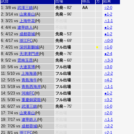
試合
出場
得点
カ
結果
1: 3/8 vs
武漢三鎮
(A)
先発
～82'
A
A
○2-0
2: 3/14 vs
山東泰山
(A)
先発
～96'
●1-2
3: 3/21 vs
上海申花
(H)
不出場
△1-1
4: 4/4 vs
遼寧鉄人
(A)
不出場
●1-2
5: 4/12 vs
成都蓉城
(H)
先発
～53'
●1-2
6: 4/17 vs
浙江FC
(A)
先発
～69'
△0-0
7: 4/21 vs
深圳新鵬城
(A)
フル出場
○1-0
■
8: 4/25 vs
天津津門虎
(H)
先発
～76'
●2-4
9: 5/2 vs
雲南玉昆
(A)
先発
～60'
△3-3
10: 5/6 vs
大連英博
(H)
フル出場
○3-0
11: 5/10 vs
上海海港
(H)
フル出場
△2-2
12: 5/15 vs
青島海牛
(H)
フル出場
○4-2
13: 5/19 vs
青島西海岸
(A)
フル出場
△1-1
14: 5/23 vs
河南FC
(H)
フル出場
●1-2
15: 5/30 vs
重慶銅梁龍
(A)
フル出場
○3-2
16: 6/27 vs
武漢三鎮
(H)
先発
～75'
○1-0
17: 7/4 vs
山東泰山
(H)
不出場
○2-0
19: 7/17 vs
遼寧鉄人
(H)
不出場
△1-1
20: 7/26 vs
成都蓉城
(A)
不出場
△2-2
21: 8/1 vs
浙江FC
(H)
不出場
○2-1