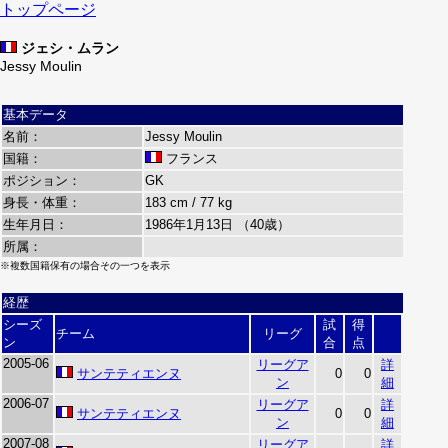
トップページ
ジェシ・ムラン
Jessy Moulin
基本データ
名前：
Jessy Moulin
国籍：
フランス
ポジション：
GK
身長・体重：
183 cm / 77 kg
生年月日：
1986年1月13日 （40歳）
所属：
※複数国籍保有の場合その一つを表示
経歴
シーズ
試
得
チーム
リーグ
ン
合
点
2005-06
リーグア
詳
サンテティエンヌ
0
0
ン
細
2006-07
リーグア
詳
サンテティエンヌ
0
0
ン
細
2007-08
リーグア
詳