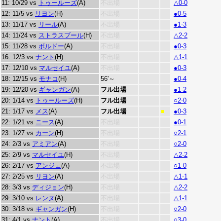
11: 10/29 vs
トゥールーズ
(A)
不出場
△0-0
12: 11/5 vs
リヨン
(H)
不出場
●0-5
13: 11/17 vs
リール
(A)
不出場
●1-3
14: 11/24 vs
ストラスブール
(H)
不出場
△2-2
15: 11/28 vs
ボルドー
(A)
不出場
●0-3
16: 12/3 vs
ナント
(H)
不出場
△1-1
17: 12/10 vs
マルセイユ
(A)
不出場
●0-3
18: 12/15 vs
モナコ
(H)
56'～
●0-4
19: 12/20 vs
ギャンガン
(A)
フル出場
●1-2
20: 1/14 vs
トゥールーズ
(H)
フル出場
○2-0
21: 1/17 vs
メス
(A)
フル出場
●0-3
■
22: 1/21 vs
ニース
(A)
不出場
●0-1
23: 1/27 vs
カーン
(H)
不出場
○2-1
24: 2/3 vs
アミアン
(A)
不出場
○2-0
25: 2/9 vs
マルセイユ
(H)
不出場
△2-2
26: 2/17 vs
アンジェ
(A)
不出場
○1-0
27: 2/25 vs
リヨン
(A)
不出場
△1-1
28: 3/3 vs
ディジョン
(H)
不出場
△2-2
29: 3/10 vs
レンヌ
(A)
不出場
△1-1
30: 3/18 vs
ギャンガン
(H)
不出場
○2-0
31: 4/1 vs
ナント
(A)
不出場
○3-0