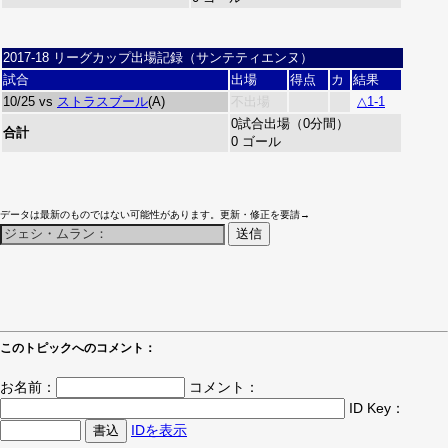
2017-18 リーグカップ出場記録（サンテティエンヌ）
試合
出場
得点
カ
結果
10/25 vs
ストラスブール
(A)
不出場
△1-1
0試合出場（0分間）
合計
0 ゴール
データは最新のものではない可能性があります。更新・修正を要請→
このトピックへのコメント：
お名前：
コメント：
ID Key：
IDを表示