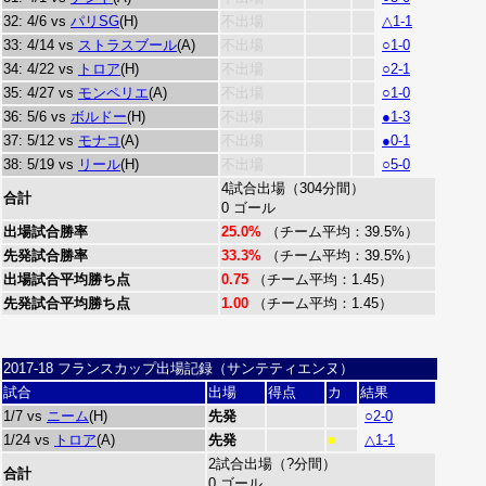
32: 4/6 vs
パリSG
(H)
不出場
△1-1
33: 4/14 vs
ストラスブール
(A)
不出場
○1-0
34: 4/22 vs
トロア
(H)
不出場
○2-1
35: 4/27 vs
モンペリエ
(A)
不出場
○1-0
36: 5/6 vs
ボルドー
(H)
不出場
●1-3
37: 5/12 vs
モナコ
(A)
不出場
●0-1
38: 5/19 vs
リール
(H)
不出場
○5-0
4試合出場（304分間）
合計
0 ゴール
出場試合勝率
25.0%
（チーム平均：39.5%）
先発試合勝率
33.3%
（チーム平均：39.5%）
出場試合平均勝ち点
0.75
（チーム平均：1.45）
先発試合平均勝ち点
1.00
（チーム平均：1.45）
2017-18 フランスカップ出場記録（サンテティエンヌ）
試合
出場
得点
カ
結果
1/7 vs
ニーム
(H)
先発
○2-0
1/24 vs
トロア
(A)
先発
△1-1
■
2試合出場（?分間）
合計
0 ゴール