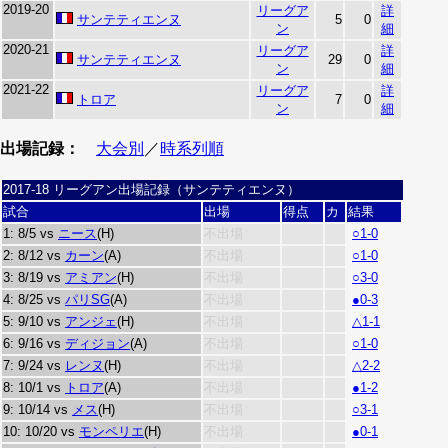
2019-20
リーグア
詳
サンテティエンヌ
5
0
ン
細
2020-21
リーグア
詳
サンテティエンヌ
29
0
ン
細
2021-22
リーグア
詳
トロア
7
0
ン
細
出場記録：
大会別
／
時系列順
2017-18 リーグアン出場記録（サンテティエンヌ）
試合
出場
得点
カ
結果
1: 8/5 vs
ニース
(H)
不出場
○1-0
2: 8/12 vs
カーン
(A)
不出場
○1-0
3: 8/19 vs
アミアン
(H)
不出場
○3-0
4: 8/25 vs
パリSG
(A)
不出場
●0-3
5: 9/10 vs
アンジェ
(H)
不出場
△1-1
6: 9/16 vs
ディジョン
(A)
不出場
○1-0
7: 9/24 vs
レンヌ
(H)
不出場
△2-2
8: 10/1 vs
トロア
(A)
不出場
●1-2
9: 10/14 vs
メス
(H)
不出場
○3-1
10: 10/20 vs
モンペリエ
(H)
不出場
●0-1