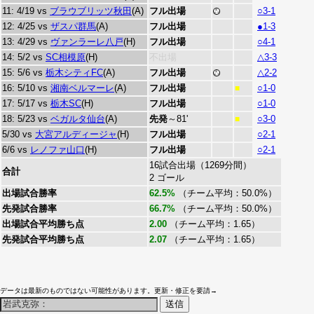
11: 4/19 vs
ブラウブリッツ秋田
(A)
フル出場
○3-1
12: 4/25 vs
ザスパ群馬
(A)
フル出場
●1-3
13: 4/29 vs
ヴァンラーレ八戸
(H)
フル出場
○4-1
14: 5/2 vs
SC相模原
(H)
不出場
△3-3
15: 5/6 vs
栃木シティFC
(A)
フル出場
△2-2
16: 5/10 vs
湘南ベルマーレ
(A)
フル出場
○1-0
■
17: 5/17 vs
栃木SC
(H)
フル出場
○1-0
18: 5/23 vs
ベガルタ仙台
(A)
先発
～81'
○3-0
■
5/30 vs
大宮アルディージャ
(H)
フル出場
○2-1
6/6 vs
レノファ山口
(H)
フル出場
○2-1
16試合出場（1269分間）
合計
2 ゴール
出場試合勝率
62.5%
（チーム平均：50.0%）
先発試合勝率
66.7%
（チーム平均：50.0%）
出場試合平均勝ち点
2.00
（チーム平均：1.65）
先発試合平均勝ち点
2.07
（チーム平均：1.65）
データは最新のものではない可能性があります。更新・修正を要請→