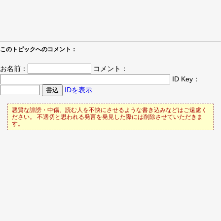
このトピックへのコメント：
お名前：
コメント：
ID Key：
IDを表示
悪質な誹謗・中傷、読む人を不快にさせるような書き込みなどはご遠慮く
ださい。 不適切と思われる発言を発見した際には削除させていただきま
す。