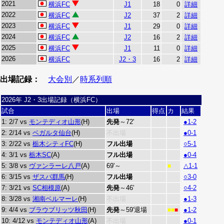
2021
横浜FC
J1
18
0
詳細
2022
横浜FC
J2
37
2
詳細
2023
横浜FC
J1
29
0
詳細
2024
横浜FC
J2
16
2
詳細
2025
横浜FC
J1
11
0
詳細
2026
横浜FC
J2・3
16
2
詳細
出場記録：
大会別
／
時系列順
2026年 J2・3出場記録（横浜FC）
試合
出場
得点
カ
結果
1: 2/7 vs
モンテディオ山形
(H)
先発
～72'
●1-2
2: 2/14 vs
ベガルタ仙台
(H)
不出場
●0-1
3: 2/22 vs
栃木シティFC
(H)
フル出場
○5-1
4: 3/1 vs
栃木SC
(A)
フル出場
●0-4
5: 3/8 vs
ヴァンラーレ八戸
(A)
69'～
△1-1
■
6: 3/15 vs
ザスパ群馬
(H)
フル出場
○3-0
7: 3/21 vs
SC相模原
(A)
先発
～46'
○4-2
8: 3/28 vs
湘南ベルマーレ
(H)
不出場
●1-3
9: 4/4 vs
ブラウブリッツ秋田
(H)
先発
～59'退場
●1-2
■■
■
10: 4/12 vs
モンテディオ山形
(A)
不出場
●0-1