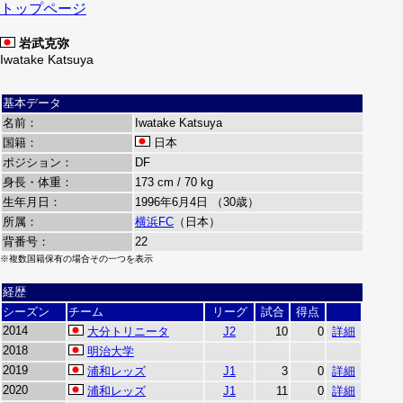
トップページ
岩武克弥
Iwatake Katsuya
基本データ
名前：
Iwatake Katsuya
国籍：
日本
ポジション：
DF
身長・体重：
173 cm / 70 kg
生年月日：
1996年6月4日 （30歳）
所属：
横浜FC
（日本）
背番号：
22
※複数国籍保有の場合その一つを表示
経歴
シーズン
チーム
リーグ
試合
得点
2014
大分トリニータ
J2
10
0
詳細
2018
明治大学
2019
浦和レッズ
J1
3
0
詳細
2020
浦和レッズ
J1
11
0
詳細