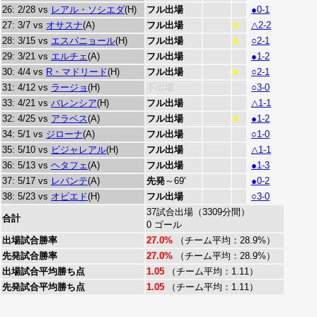
26: 2/28 vs
レアル・ソシエダ
(H)
フル出場
●0-1
27: 3/7 vs
オサスナ
(A)
フル出場
△2-2
■
28: 3/15 vs
エスパニョール
(H)
フル出場
○2-1
■
29: 3/21 vs
エルチェ
(A)
フル出場
●1-2
30: 4/4 vs
R・マドリード
(H)
フル出場
○2-1
■
31: 4/12 vs
ラージョ
(H)
不出場
○3-0
33: 4/21 vs
バレンシア
(H)
フル出場
△1-1
32: 4/25 vs
アラベス
(A)
フル出場
●1-2
■
34: 5/1 vs
ジローナ
(A)
フル出場
○1-0
35: 5/10 vs
ビジャレアル
(H)
フル出場
△1-1
36: 5/13 vs
ヘタフェ
(A)
フル出場
●1-3
37: 5/17 vs
レバンテ
(A)
先発
～69'
●0-2
38: 5/23 vs
オビエド
(H)
フル出場
○3-0
37試合出場（3309分間）
合計
0 ゴール
出場試合勝率
27.0%
（チーム平均：28.9%）
先発試合勝率
27.0%
（チーム平均：28.9%）
出場試合平均勝ち点
1.05
（チーム平均：1.11）
先発試合平均勝ち点
1.05
（チーム平均：1.11）