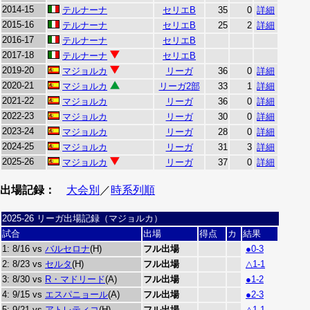
2014-15
テルナーナ
セリエB
35
0
詳細
2015-16
テルナーナ
セリエB
25
2
詳細
2016-17
テルナーナ
セリエB
2017-18
テルナーナ
セリエB
2019-20
マジョルカ
リーガ
36
0
詳細
2020-21
マジョルカ
リーガ2部
33
1
詳細
2021-22
マジョルカ
リーガ
36
0
詳細
2022-23
マジョルカ
リーガ
30
0
詳細
2023-24
マジョルカ
リーガ
28
0
詳細
2024-25
マジョルカ
リーガ
31
3
詳細
2025-26
マジョルカ
リーガ
37
0
詳細
出場記録：
大会別
／
時系列順
2025-26 リーガ出場記録（マジョルカ）
試合
出場
得点
カ
結果
1: 8/16 vs
バルセロナ
(H)
フル出場
●0-3
2: 8/23 vs
セルタ
(H)
フル出場
△1-1
3: 8/30 vs
R・マドリード
(A)
フル出場
●1-2
4: 9/15 vs
エスパニョール
(A)
フル出場
●2-3
5: 9/21 vs
アトレティコ
(H)
フル出場
△1-1