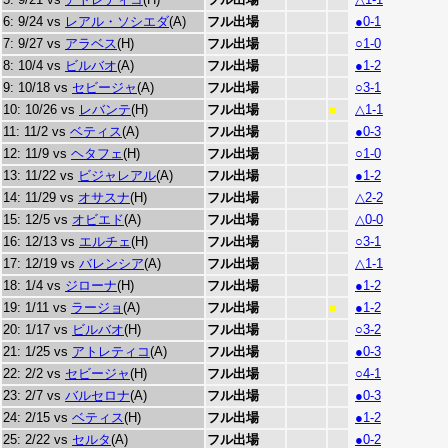
6: 9/24 vs
レアル・ソシエダ
(A)
フル出場
●0-1
7: 9/27 vs
アラベス
(H)
フル出場
○1-0
8: 10/4 vs
ビルバオ
(A)
フル出場
●1-2
9: 10/18 vs
セビージャ
(A)
フル出場
○3-1
10: 10/26 vs
レバンテ
(H)
フル出場
△1-1
■
11: 11/2 vs
ベティス
(A)
フル出場
●0-3
12: 11/9 vs
ヘタフェ
(H)
フル出場
○1-0
13: 11/22 vs
ビジャレアル
(A)
フル出場
●1-2
14: 11/29 vs
オサスナ
(H)
フル出場
△2-2
15: 12/5 vs
オビエド
(A)
フル出場
△0-0
16: 12/13 vs
エルチェ
(H)
フル出場
○3-1
17: 12/19 vs
バレンシア
(A)
フル出場
△1-1
18: 1/4 vs
ジローナ
(H)
フル出場
●1-2
19: 1/11 vs
ラージョ
(A)
フル出場
●1-2
■
20: 1/17 vs
ビルバオ
(H)
フル出場
○3-2
21: 1/25 vs
アトレティコ
(A)
フル出場
●0-3
22: 2/2 vs
セビージャ
(H)
フル出場
○4-1
23: 2/7 vs
バルセロナ
(A)
フル出場
●0-3
24: 2/15 vs
ベティス
(H)
フル出場
●1-2
25: 2/22 vs
セルタ
(A)
フル出場
●0-2