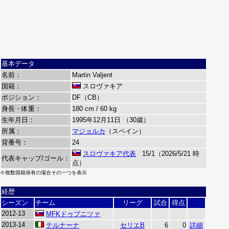
基本データ
名前：
Martin Valjent
国籍：
スロヴァキア
ポジション：
DF（CB）
身長・体重：
180 cm / 60 kg
生年月日：
1995年12月11日 （30歳）
所属：
マジョルカ
（スペイン）
背番号：
24
スロヴァキア代表
15/1（2026/5/21 時
代表キャップ/ゴール：
点）
※複数国籍保有の場合その一つを表示
経歴
シーズン
チーム
リーグ
試合
得点
2012-13
MFKドゥブニツァ
2013-14
テルナーナ
セリエB
6
0
詳細