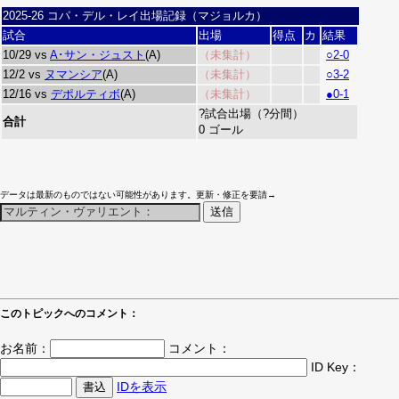
2025-26 コパ・デル・レイ出場記録（マジョルカ）
試合
出場
得点
カ
結果
10/29 vs
A･サン・ジュスト
(A)
（未集計）
○2-0
12/2 vs
ヌマンシア
(A)
（未集計）
○3-2
12/16 vs
デポルティボ
(A)
（未集計）
●0-1
?試合出場（?分間）
合計
0 ゴール
データは最新のものではない可能性があります。更新・修正を要請→
このトピックへのコメント：
お名前：
コメント：
ID Key：
IDを表示