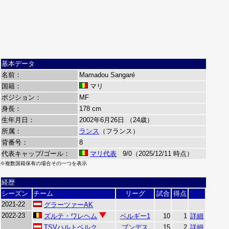
基本データ
名前：
Mamadou Sangaré
国籍：
マリ
ポジション：
MF
身長：
178 cm
生年月日：
2002年6月26日 （24歳）
所属：
ランス
（フランス）
背番号：
8
代表キャップ/ゴール：
マリ代表
9/0（2025/12/11 時点）
※複数国籍保有の場合その一つを表示
経歴
シーズン
チーム
リーグ
試合
得点
2021-22
グラーツァーAK
2022-23
ズルテ・ワレヘム
ベルギー1
10
1
詳細
TSVハルトベルク
ブンデス
15
2
詳細