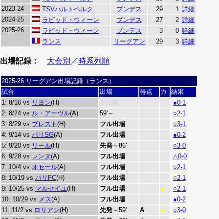
2023-24
TSVハルトベルク
ブンデス
29
1
詳細
2024-25
ラピッド・ウィーン
ブンデス
27
2
詳細
2025-26
ラピッド・ウィーン
ブンデス
3
0
詳細
ランス
リーグアン
29
3
詳細
出場記録：
大会別
／
時系列順
2025-26 リーグアン出場記録（ランス）
試合
出場
得点
カ
結果
1: 8/16 vs
リヨン
(H)
不出場
●0-1
2: 8/24 vs
ル・アーヴル
(A)
59'～
○2-1
3: 8/29 vs
ブレスト
(H)
フル出場
○3-1
4: 9/14 vs
パリSG
(A)
フル出場
●0-2
5: 9/20 vs
リール
(H)
先発
～86'
○3-0
6: 9/28 vs
レンヌ
(A)
フル出場
△0-0
7: 10/4 vs
オセール
(A)
フル出場
○2-1
8: 10/19 vs
パリFC
(H)
フル出場
○2-1
9: 10/25 vs
マルセイユ
(H)
フル出場
○2-1
■
10: 10/29 vs
メス
(A)
フル出場
●0-2
11: 11/2 vs
ロリアン
(H)
先発
～59'
A
○3-0
■