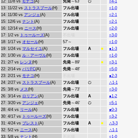
12: 11/8 vs
モナコ
(A)
先発
～63'
○4-1
13: 11/22 vs
ストラスブール
(H)
フル出場
○1-0
14: 11/30 vs
アンジェ
(A)
フル出場
○2-1
15: 12/6 vs
ナント
(A)
フル出場
○2-1
16: 12/14 vs
ニース
(H)
フル出場
○2-0
17: 1/2 vs
トゥールーズ
(A)
不出場
○3-0
18: 1/17 vs
オセール
(H)
57'～
○1-0
19: 1/24 vs
マルセイユ
(A)
フル出場
A
●1-3
■
20: 1/30 vs
ル・アーヴル
(H)
フル出場
○1-0
21: 2/7 vs
レンヌ
(H)
先発
～89'
○3-1
■
22: 2/14 vs
パリFC
(A)
先発
～48'
○5-0
23: 2/21 vs
モナコ
(H)
不出場
●2-3
24: 2/27 vs
ストラスブール
(A)
フル出場
△1-1
25: 3/8 vs
メス
(H)
先発
～73'
○3-0
26: 3/14 vs
ロリアン
(A)
フル出場
A
●1-2
27: 3/20 vs
アンジェ
(H)
先発
～46'
○5-1
28: 4/4 vs
リール
(A)
フル出場
●0-3
30: 4/17 vs
トゥールーズ
(H)
フル出場
○3-2
31: 4/24 vs
ブレスト
(A)
フル出場
A
△3-3
■
32: 5/2 vs
ニース
(A)
フル出場
△1-1
33: 5/8 vs
ナント
(H)
不出場
○1-0