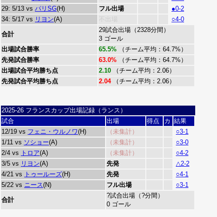
29: 5/13 vs
パリSG
(H)
フル出場
●0-2
34: 5/17 vs
リヨン
(A)
不出場
○4-0
29試合出場（2328分間）
合計
3 ゴール
出場試合勝率
65.5%
（チーム平均：64.7%）
先発試合勝率
63.0%
（チーム平均：64.7%）
出場試合平均勝ち点
2.10
（チーム平均：2.06）
先発試合平均勝ち点
2.04
（チーム平均：2.06）
2025-26 フランスカップ出場記録（ランス）
試合
出場
得点
カ
結果
12/19 vs
フェニ・ウルノワ
(H)
（未集計）
○3-1
1/11 vs
ソショー
(A)
（未集計）
○3-0
2/4 vs
トロア
(A)
（未集計）
○4-2
3/5 vs
リヨン
(A)
先発
△2-2
4/21 vs
トゥールーズ
(H)
先発
○4-1
5/22 vs
ニース
(N)
フル出場
○3-1
?試合出場（?分間）
合計
0 ゴール