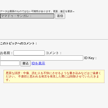
データは最新のものではない可能性があります。更新・修正を要請→
このトピックへのコメント：
お名前：
コメント：
ID Key：
IDを表示
悪質な誹謗・中傷、読む人を不快にさせるような書き込みなどはご遠慮く
ださい。 不適切と思われる発言を発見した際には削除させていただきま
す。