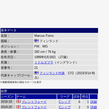
基本データ
名前：
Marcus Forss
国籍：
フィンランド
ポジション：
FW、WG
身長・体重：
182 cm / 76 kg
生年月日：
1999年6月18日 （27歳）
所属：
ミドルズブラ
（イングランド）
背番号：
21
フィンランド代表
17/2（2023/3/14 時
代表キャップ/ゴール：
点）
※複数国籍保有の場合その一つを表示
経歴
シーズン
チーム
リーグ
試合
得点
2018-19
ブレントフォード
Cシップ
6
1
詳細
2019-20
ブレントフォード
Cシップ
2
0
詳細