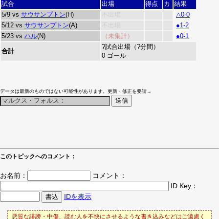
試合
出場
得点
カ
結果
5/9 vs
サウサンプトン
(H)
不出場
△0-0
5/12 vs
サウサンプトン
(A)
不出場
●1-2
5/23 vs
ハル
(N)
（未集計）
●0-1
?試合出場（?分間）
合計
0 ゴール
データは最新のものではない可能性があります。更新・修正を要請→
このトピックへのコメント：
お名前：
コメント：
ID Key：
IDを表示
悪質な誹謗・中傷、読む人を不快にさせるような書き込みなどはご遠慮く