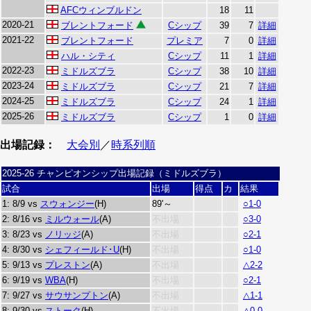
AFCウィンブルドン
18
11
2020-21
ブレントフォード
Cシップ
39
7
詳細
2021-22
ブレントフォード
プレミア
7
0
詳細
ハル・シティ
Cシップ
11
1
詳細
2022-23
ミドルズブラ
Cシップ
38
10
詳細
2023-24
ミドルズブラ
Cシップ
21
7
詳細
2024-25
ミドルズブラ
Cシップ
24
1
詳細
2025-26
ミドルズブラ
Cシップ
1
0
詳細
出場記録：
大会別
／
時系列順
2025-26 チャンピオンシップ出場記録（ミドルズブラ）
試合
出場
得点
カ
結果
1: 8/9 vs
スウォンジー
(H)
89'～
○1-0
2: 8/16 vs
ミルウォール
(A)
不出場
○3-0
3: 8/23 vs
ノリッジ
(A)
不出場
○2-1
4: 8/30 vs
シェフィールド･U
(H)
不出場
○1-0
5: 9/13 vs
プレストン
(A)
不出場
△2-2
6: 9/19 vs
WBA
(H)
不出場
○2-1
7: 9/27 vs
サウサンプトン
(A)
不出場
△1-1
8: 9/30 vs
ストーク
(H)
不出場
△0-0