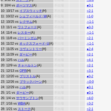
9: 10/4 vs
ポーツマス
(A)
不出場
●0-1
10: 10/17 vs
イプスウィッチ
(H)
不出場
○2-1
11: 10/22 vs
シェフィールド･W
(A)
不出場
○1-0
12: 10/25 vs
レクサム
(H)
不出場
△1-1
13: 11/1 vs
ワトフォード
(A)
不出場
●0-3
14: 11/4 vs
レスター
(A)
不出場
△1-1
15: 11/8 vs
バーミンガム
(H)
不出場
○2-1
16: 11/22 vs
オックスフォード･U
(A)
不出場
△1-1
17: 11/25 vs
コヴェントリー
(H)
不出場
●2-4
18: 11/29 vs
ダービー
(H)
不出場
○2-1
19: 12/5 vs
ハル
(A)
不出場
○4-1
20: 12/9 vs
チャールトン
(A)
不出場
○2-1
21: 12/13 vs
QPR
(H)
不出場
○3-1
22: 12/20 vs
ブリストル
(A)
不出場
●0-2
23: 12/26 vs
ブラックバーン
(H)
不出場
△0-0
24: 12/29 vs
ハル
(H)
不出場
●0-1
25: 1/1 vs
ダービー
(A)
不出場
●0-1
26: 1/4 vs
サウサンプトン
(H)
不出場
○4-0
27: 1/16 vs
WBA
(A)
不出場
○3-2
28: 1/21 vs
ストーク
(A)
不出場
○2-1