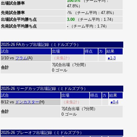
100.0%
（チーム平均：
出場試合勝率
47.8%）
先発試合勝率
-% （チーム平均：47.8%）
出場試合平均勝ち点
3.00
（チーム平均：1.74）
先発試合平均勝ち点
-
（チーム平均：1.74）
2025-26 FAカップ出場記録（ミドルズブラ）
試合
出場
得点
カ
結果
1/10 vs
フラム
(A)
（未集計）
●1-3
?試合出場（?分間）
合計
0 ゴール
2025-26 リーグカップ出場記録（ミドルズブラ）
試合
出場
得点
カ
結果
8/12 vs
ドンカスター
(H)
（未集計）
●0-4
?試合出場（?分間）
合計
0 ゴール
2025-26 プレーオフ出場記録（ミドルズブラ）