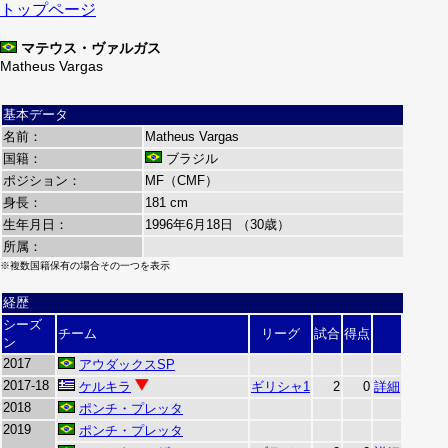
トップページ
マテウス・ヴァルガス
Matheus Vargas
基本データ
名前：
Matheus Vargas
国籍：
ブラジル
ポジション：
MF（CMF）
身長：
181 cm
生年月日：
1996年6月18日 （30歳）
所属：
※複数国籍保有の場合その一つを表示
経歴
シーズ
チーム
リーグ
試合
得点
ン
2017
アウダックスSP
2017-18
ケルキラ
ギリシャ1
2
0
詳細
2018
ポンチ・プレッタ
2019
ポンチ・プレッタ