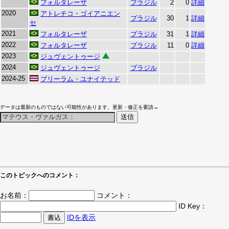
フォルタレーザ
ブラジル
2
0
詳細
2020
アトレチコ・ゴイアニエン
ブラジル
30
1
詳細
セ
2021
フォルタレーザ
ブラジル
31
1
詳細
2022
フォルタレーザ
ブラジル
11
0
詳細
2023
ジュヴェントゥージ
2024
ジュヴェントゥージ
ブラジル
2024-25
ブリーラム・ユナイテッド
データは最新のものではない可能性があります。更新・修正を要請→
このトピックへのコメント：
お名前：
コメント：
ID Key：
IDを表示