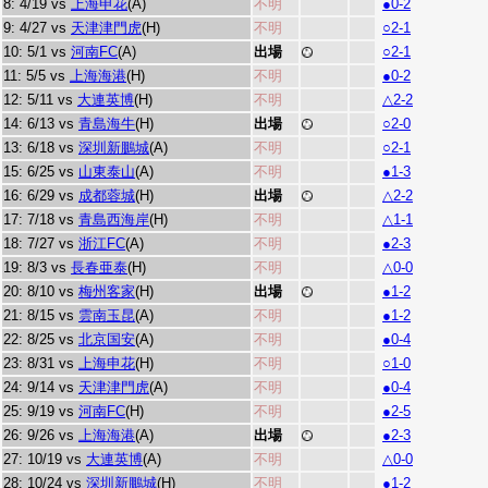
8: 4/19 vs
上海申花
(A)
不明
●0-2
9: 4/27 vs
天津津門虎
(H)
不明
○2-1
10: 5/1 vs
河南FC
(A)
出場
○2-1
11: 5/5 vs
上海海港
(H)
不明
●0-2
12: 5/11 vs
大連英博
(H)
不明
△2-2
14: 6/13 vs
青島海牛
(H)
出場
○2-0
13: 6/18 vs
深圳新鵬城
(A)
不明
○2-1
15: 6/25 vs
山東泰山
(A)
不明
●1-3
16: 6/29 vs
成都蓉城
(H)
出場
△2-2
17: 7/18 vs
青島西海岸
(H)
不明
△1-1
18: 7/27 vs
浙江FC
(A)
不明
●2-3
19: 8/3 vs
長春亜泰
(H)
不明
△0-0
20: 8/10 vs
梅州客家
(H)
出場
●1-2
21: 8/15 vs
雲南玉昆
(A)
不明
●1-2
22: 8/25 vs
北京国安
(A)
不明
●0-4
23: 8/31 vs
上海申花
(H)
不明
○1-0
24: 9/14 vs
天津津門虎
(A)
不明
●0-4
25: 9/19 vs
河南FC
(H)
不明
●2-5
26: 9/26 vs
上海海港
(A)
出場
●2-3
27: 10/19 vs
大連英博
(A)
不明
△0-0
28: 10/24 vs
深圳新鵬城
(H)
不明
●1-2