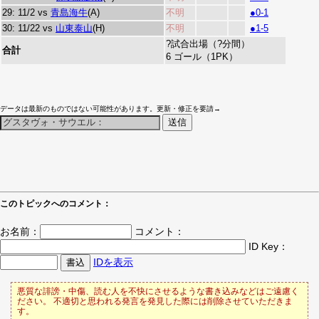
29: 11/2 vs
青島海牛
(A)
不明
●0-1
30: 11/22 vs
山東泰山
(H)
不明
●1-5
?試合出場（?分間）
合計
6 ゴール（1PK）
データは最新のものではない可能性があります。更新・修正を要請→
このトピックへのコメント：
お名前：
コメント：
ID Key：
IDを表示
悪質な誹謗・中傷、読む人を不快にさせるような書き込みなどはご遠慮く
ださい。 不適切と思われる発言を発見した際には削除させていただきま
す。