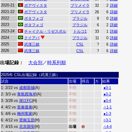
2020-21
ボアヴィスタ
プリメイラ
32
2
詳細
2021-22
ボアヴィスタ
プリメイラ
26
6
詳細
2022
ボタフォゴ
ブラジル
9
0
詳細
2023
ボタフォゴ
ブラジル
6
2
詳細
2023-24
チャイクル・リゼスポル
トルコ1
33
1
詳細
2024
クイアバ
ブラジル
11
0
詳細
2025
武漢三鎮
CSL
?
6
詳細
2026
武漢三鎮
CSL
?
6
詳細
出場記録：
大会別
／
時系列順
2025年 CSL出場記録（武漢三鎮）
試合
出場
得点
カ
結果
1: 2/22 vs
成都蓉城
(A)
不明
●0-1
2: 3/3 vs
青島西海岸
(A)
不明
●0-2
3: 3/28 vs
浙江FC
(H)
不明
●0-4
4: 4/2 vs
長春亜泰
(A)
不明
△1-1
5: 4/6 vs
梅州客家
(A)
不明
●1-3
6: 4/12 vs
雲南玉昆
(H)
不明
○3-1
7: 4/15 vs
北京国安
(H)
出場
△4-4