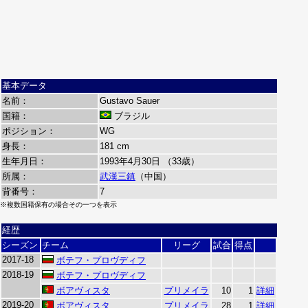
基本データ
名前：
Gustavo Sauer
国籍：
ブラジル
ポジション：
WG
身長：
181 cm
生年月日：
1993年4月30日 （33歳）
所属：
武漢三鎮
（中国）
背番号：
7
※複数国籍保有の場合その一つを表示
経歴
シーズン
チーム
リーグ
試合
得点
2017-18
ボテフ・プロヴディフ
2018-19
ボテフ・プロヴディフ
ボアヴィスタ
プリメイラ
10
1
詳細
2019-20
ボアヴィスタ
プリメイラ
28
1
詳細