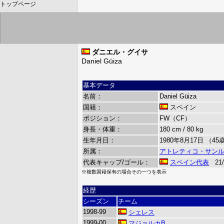
トップページ
ダニエル・グイサ
Daniel Güiza
基本データ
名前：
Daniel Güiza
国籍：
スペイン
ポジション：
FW（CF）
身長・体重：
180 cm / 80 kg
生年月日：
1980年8月17日 （45
所属：
アトレティコ・サン
代表キャップ/ゴール：
スペイン代表
21/
※複数国籍保有の場合その一つを表示
経歴
シーズン
チーム
1998-99
シェレス
1999-00
マジョルカB