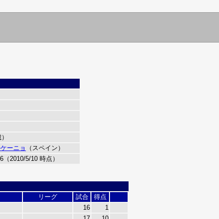
歳）
ルケーニョ
（スペイン）
6（2010/5/10 時点）
リーグ
試合
得点
16
1
17
10