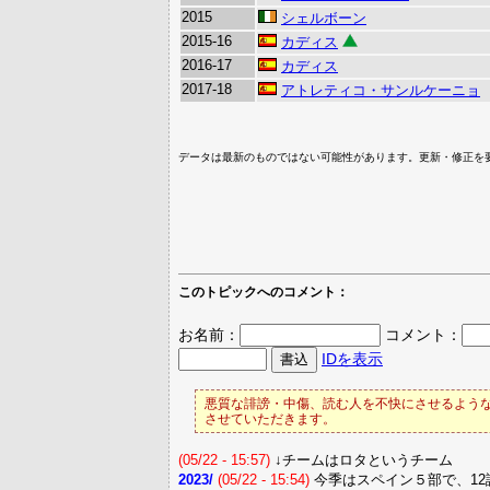
2015
シェルボーン
2015-16
カディス
2016-17
カディス
2017-18
アトレティコ・サンルケーニョ
データは最新のものではない可能性があります。更新・修正を
このトピックへのコメント：
お名前：
コメント：
IDを表示
悪質な誹謗・中傷、読む人を不快にさせるような
させていただきます。
(05/22 - 15:57)
↓チームはロタというチーム
2023/
(05/22 - 15:54)
今季はスペイン５部で、1