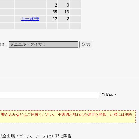
2
0
35
13
リーガ2部
12
2
要請→
ID Key：
書き込みなどはご遠慮ください。 不適切と思われる発言を発見した際には削除
2試合出場２ゴール。チームは６部に降格