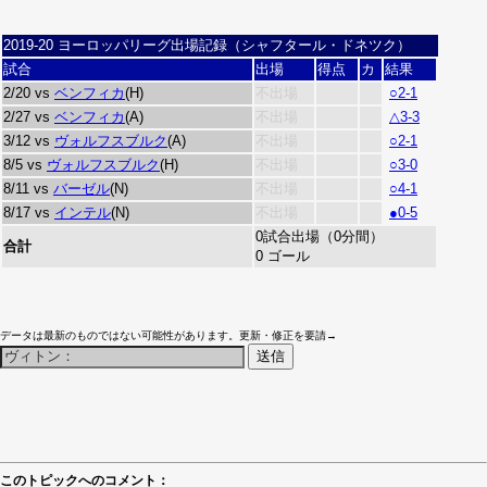
2019-20 ヨーロッパリーグ出場記録（シャフタール・ドネツク）
試合
出場
得点
カ
結果
2/20 vs
ベンフィカ
(H)
不出場
○2-1
2/27 vs
ベンフィカ
(A)
不出場
△3-3
3/12 vs
ヴォルフスブルク
(A)
不出場
○2-1
8/5 vs
ヴォルフスブルク
(H)
不出場
○3-0
8/11 vs
バーゼル
(N)
不出場
○4-1
8/17 vs
インテル
(N)
不出場
●0-5
0試合出場（0分間）
合計
0 ゴール
データは最新のものではない可能性があります。更新・修正を要請→
このトピックへのコメント：