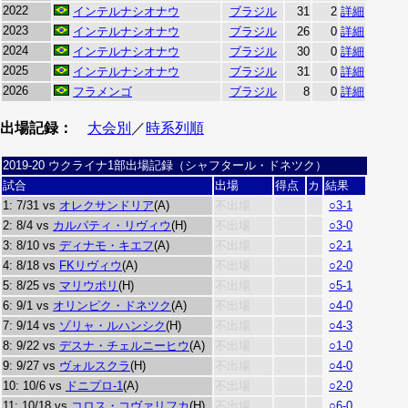
2022
インテルナシオナウ
ブラジル
31
2
詳細
2023
インテルナシオナウ
ブラジル
26
0
詳細
2024
インテルナシオナウ
ブラジル
30
0
詳細
2025
インテルナシオナウ
ブラジル
31
0
詳細
2026
フラメンゴ
ブラジル
8
0
詳細
出場記録：
大会別
／
時系列順
2019-20 ウクライナ1部出場記録（シャフタール・ドネツク）
試合
出場
得点
カ
結果
1: 7/31 vs
オレクサンドリア
(A)
不出場
○3-1
2: 8/4 vs
カルパティ・リヴィウ
(H)
不出場
○3-0
3: 8/10 vs
ディナモ・キエフ
(A)
不出場
○2-1
4: 8/18 vs
FKリヴィウ
(A)
不出場
○2-0
5: 8/25 vs
マリウポリ
(H)
不出場
○5-1
6: 9/1 vs
オリンピク・ドネツク
(A)
不出場
○4-0
7: 9/14 vs
ゾリャ・ルハンシク
(H)
不出場
○4-3
8: 9/22 vs
デスナ・チェルニーヒウ
(A)
不出場
○1-0
9: 9/27 vs
ヴォルスクラ
(H)
不出場
○4-0
10: 10/6 vs
ドニプロ-1
(A)
不出場
○2-0
11: 10/18 vs
コロス・コヴァリフカ
(H)
不出場
○6-0