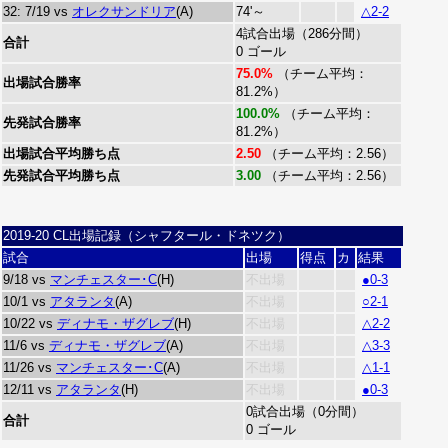
32: 7/19 vs
オレクサンドリア
(A)
74'～
△2-2
4試合出場（286分間）
合計
0 ゴール
75.0%
（チーム平均：
出場試合勝率
81.2%）
100.0%
（チーム平均：
先発試合勝率
81.2%）
出場試合平均勝ち点
2.50
（チーム平均：2.56）
先発試合平均勝ち点
3.00
（チーム平均：2.56）
2019-20 CL出場記録（シャフタール・ドネツク）
試合
出場
得点
カ
結果
9/18 vs
マンチェスター･C
(H)
不出場
●0-3
10/1 vs
アタランタ
(A)
不出場
○2-1
10/22 vs
ディナモ・ザグレブ
(H)
不出場
△2-2
11/6 vs
ディナモ・ザグレブ
(A)
不出場
△3-3
11/26 vs
マンチェスター･C
(A)
不出場
△1-1
12/11 vs
アタランタ
(H)
不出場
●0-3
0試合出場（0分間）
合計
0 ゴール