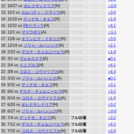
12: 10/27 vs
オレクサンドリア
(H)
不出場
△0-0
13: 11/2 vs
カルパティ・リヴィウ
(A)
不出場
○3-0
14: 11/10 vs
ディナモ・キエフ
(H)
不出場
○1-0
15: 11/22 vs
FKリヴィウ
(H)
不出場
○4-1
16: 12/1 vs
マリウポリ
(A)
不出場
△1-1
17: 12/6 vs
オリンピク・ドネツク
(H)
不出場
○3-0
18: 12/14 vs
ゾリャ・ルハンシク
(A)
不出場
○2-1
19: 2/23 vs
デスナ・チェルニーヒウ
(H)
不出場
○1-0
20: 3/1 vs
ヴォルスクラ
(A)
不出場
●0-1
21: 3/4 vs
ドニプロ-1
(H)
不出場
○4-1
22: 3/8 vs
コロス・コヴァリフカ
(A)
不出場
○4-3
23: 3/15 vs
ゾリャ・ルハンシク
(A)
不出場
●0-1
24: 5/31 vs
ディナモ・キエフ
(H)
不出場
○3-1
25: 6/6 vs
デスナ・チェルニーヒウ
(H)
不出場
○3-2
26: 6/14 vs
コロス・コヴァリフカ
(A)
不出場
○1-0
27: 6/20 vs
オレクサンドリア
(H)
不出場
○3-2
28: 6/27 vs
ゾリャ・ルハンシク
(H)
不出場
△0-0
29: 7/4 vs
ディナモ・キエフ
(A)
フル出場
○3-2
30: 7/12 vs
デスナ・チェルニーヒウ
(A)
フル出場
○4-2
31: 7/15 vs
コロス・コヴァリフカ
(H)
フル出場
○2-0