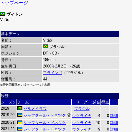
トップページ
ヴィトン
Vitão
基本データ
名前：
Vitão
国籍：
ブラジル
ポジション：
DF（CB）
身長：
185 cm
生年月日：
2000年2月2日 （26歳）
所属：
フラメンゴ
（ブラジル）
背番号：
44
※複数国籍保有の場合その一つを表示
経歴
シーズン
チーム
リーグ
試合
得点
2019
パルメイラス
ブラジル
2019-20
シャフタール・ドネツク
🏆
ウクライナ
4
0
詳細
2020-21
シャフタール・ドネツク
ウクライナ
10
0
詳細
2021-22
シャフタール・ドネツク
ウクライナ
9
0
詳細