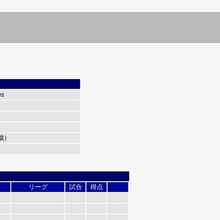
es
9歳）
リーグ
試合
得点