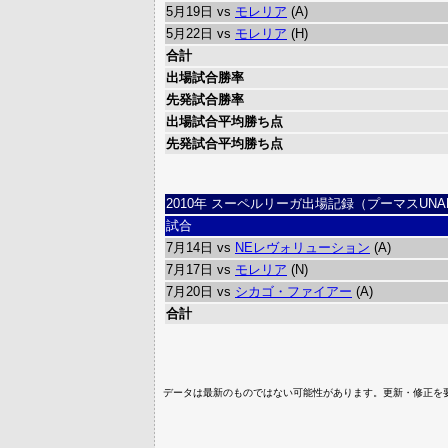
5月19日 vs
モレリア
(A)
5月22日 vs
モレリア
(H)
合計
出場試合勝率
先発試合勝率
出場試合平均勝ち点
先発試合平均勝ち点
2010年 スーペルリーガ出場記録（プーマスUNA
試合
7月14日 vs
NEレヴォリューション
(A)
7月17日 vs
モレリア
(N)
7月20日 vs
シカゴ・ファイアー
(A)
合計
データは最新のものではない可能性があります。更新・修正を