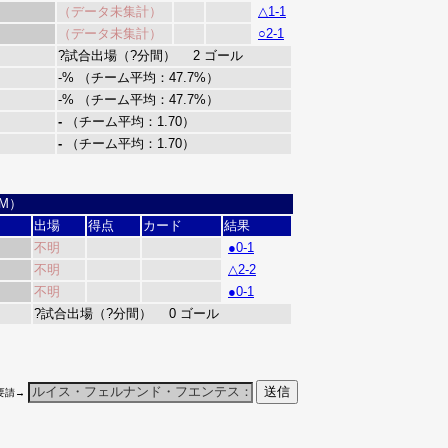
（データ未集計）
△1-1
（データ未集計）
○2-1
?試合出場（?分間） 2 ゴール
-% （チーム平均：47.7%）
-% （チーム平均：47.7%）
-
（チーム平均：1.70）
-
（チーム平均：1.70）
M）
出場
得点
カード
結果
不明
●0-1
不明
△2-2
不明
●0-1
?試合出場（?分間） 0 ゴール
要請→