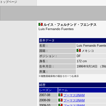
トップページ
ルイス・フェルナンド・フエンテス
Luis Fernando Fuentes
基本データ
名前：
Luis Fernando Fuent
国籍：
メキシコ
ポジション：
DF
身長：
172 cm
生年月日：
1986年9月14日 （3
所属：
※複数国籍保有の場合その一つを表示
経歴
シーズン
チーム
2007-08
プーマスUNAM
2008-09
プーマスUNAM
2009-10
プーマスUNAM