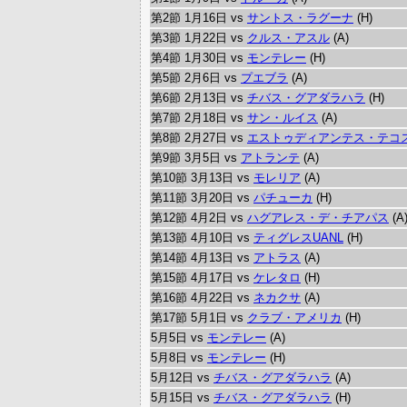
第2節 1月16日 vs
サントス・ラグーナ
(H)
第3節 1月22日 vs
クルス・アスル
(A)
第4節 1月30日 vs
モンテレー
(H)
第5節 2月6日 vs
プエブラ
(A)
第6節 2月13日 vs
チバス・グアダラハラ
(H)
第7節 2月18日 vs
サン・ルイス
(A)
第8節 2月27日 vs
エストゥディアンテス・テコ
第9節 3月5日 vs
アトランテ
(A)
第10節 3月13日 vs
モレリア
(A)
第11節 3月20日 vs
パチューカ
(H)
第12節 4月2日 vs
ハグアレス・デ・チアパス
(A
第13節 4月10日 vs
ティグレスUANL
(H)
第14節 4月13日 vs
アトラス
(A)
第15節 4月17日 vs
ケレタロ
(H)
第16節 4月22日 vs
ネカクサ
(A)
第17節 5月1日 vs
クラブ・アメリカ
(H)
5月5日 vs
モンテレー
(A)
5月8日 vs
モンテレー
(H)
5月12日 vs
チバス・グアダラハラ
(A)
5月15日 vs
チバス・グアダラハラ
(H)