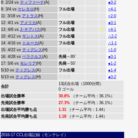
8: 2/24 vs
ティファーナ
(A)
不出場
●0-2
9: 3/4 vs
ケレタロ
(H)
フル出場
○4-1
11: 3/18 vs
アトラス
(H)
不出場
○2-0
12: 4/1 vs
アメリカ
(A)
フル出場
●0-1
13: 4/8 vs
J･チアパス
(H)
フル出場
○4-1
■
10: 4/12 vs
サントス
(A)
フル出場
△2-2
14: 4/16 vs
トルーカ
(A)
フル出場
△1-1
15: 4/22 vs
ティグレス
(H)
不出場
○1-0
16: 4/28 vs
ベラクルス
(A)
先発
～85'
●0-1
17: 5/6 vs
モレリア
(H)
先発
～55'
●1-2
5/10 vs
ティグレス
(A)
フル出場
●1-4
5/13 vs
ティグレス
(H)
不出場
●0-2
13試合出場（1000分間）
合計
0 ゴール
出場試合勝率
30.8%
（チーム平均：36.1%）
先発試合勝率
27.3%
（チーム平均：36.1%）
出場試合平均勝ち点
1.31
（チーム平均：1.44）
先発試合平均勝ち点
1.18
（チーム平均：1.44）
2016-17 CCL出場記録（モンテレイ）