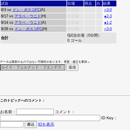
試合
出場
得点
カ
結果
8/3 vs
ドン・ボスコFC
(A)
不出場
○3-0
8/17 vs
アラベ・ウニド
(H)
不出場
●2-3
9/14 vs
アラベ・ウニド
(A)
不出場
●1-2
9/28 vs
ドン・ボスコFC
(H)
不出場
○3-0
0試合出場（0分間）
合計
0 ゴール
データは最新のものではない可能性があります。更新・修正を要請→
このトピックへのコメント：
お名前：
コメント：
ID Key：
IDを表示