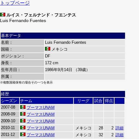
トップページ
ルイス・フェルナンド・フエンテス
Luis Fernando Fuentes
基本データ
名前：
Luis Fernando Fuentes
国籍：
メキシコ
ポジション：
DF
身長：
172 cm
生年月日：
1986年9月14日 （39歳）
所属：
※複数国籍保有の場合その一つを表示
経歴
シーズン
チーム
リーグ
試合
得点
2007-08
プーマスUNAM
2008-09
プーマスUNAM
2009-10
プーマスUNAM
2010-11
プーマスUNAM
メキシコ
28
2
詳細
2011-12
プーマスUNAM
メキシコ
32
2
詳細