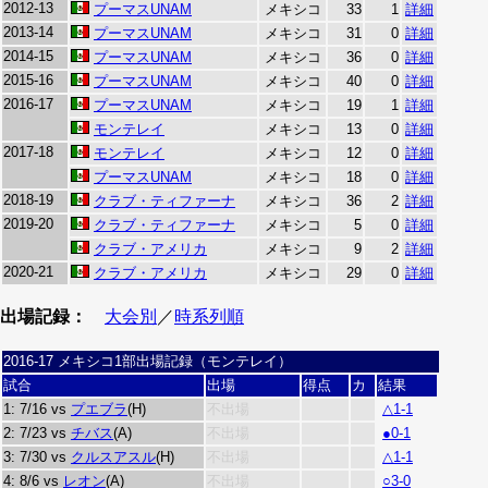
2012-13
プーマスUNAM
メキシコ
33
1
詳細
2013-14
プーマスUNAM
メキシコ
31
0
詳細
2014-15
プーマスUNAM
メキシコ
36
0
詳細
2015-16
プーマスUNAM
メキシコ
40
0
詳細
2016-17
プーマスUNAM
メキシコ
19
1
詳細
モンテレイ
メキシコ
13
0
詳細
2017-18
モンテレイ
メキシコ
12
0
詳細
プーマスUNAM
メキシコ
18
0
詳細
2018-19
クラブ・ティファーナ
メキシコ
36
2
詳細
2019-20
クラブ・ティファーナ
メキシコ
5
0
詳細
クラブ・アメリカ
メキシコ
9
2
詳細
2020-21
クラブ・アメリカ
メキシコ
29
0
詳細
出場記録：
大会別
／
時系列順
2016-17 メキシコ1部出場記録（モンテレイ）
試合
出場
得点
カ
結果
1: 7/16 vs
プエブラ
(H)
不出場
△1-1
2: 7/23 vs
チバス
(A)
不出場
●0-1
3: 7/30 vs
クルスアスル
(H)
不出場
△1-1
4: 8/6 vs
レオン
(A)
不出場
○3-0