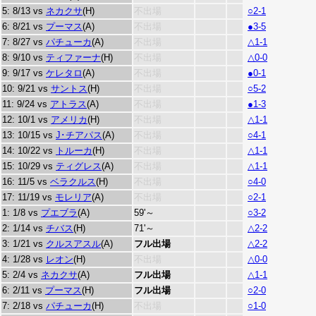
5: 8/13 vs
ネカクサ
(H)
不出場
○2-1
6: 8/21 vs
プーマス
(A)
不出場
●3-5
7: 8/27 vs
パチューカ
(A)
不出場
△1-1
8: 9/10 vs
ティファーナ
(H)
不出場
△0-0
9: 9/17 vs
ケレタロ
(A)
不出場
●0-1
10: 9/21 vs
サントス
(H)
不出場
○5-2
11: 9/24 vs
アトラス
(A)
不出場
●1-3
12: 10/1 vs
アメリカ
(H)
不出場
△1-1
13: 10/15 vs
J･チアパス
(A)
不出場
○4-1
14: 10/22 vs
トルーカ
(H)
不出場
△1-1
15: 10/29 vs
ティグレス
(A)
不出場
△1-1
16: 11/5 vs
ベラクルス
(H)
不出場
○4-0
17: 11/19 vs
モレリア
(A)
不出場
○2-1
1: 1/8 vs
プエブラ
(A)
59'～
○3-2
2: 1/14 vs
チバス
(H)
71'～
△2-2
3: 1/21 vs
クルスアスル
(A)
フル出場
△2-2
4: 1/28 vs
レオン
(H)
不出場
△0-0
5: 2/4 vs
ネカクサ
(A)
フル出場
△1-1
6: 2/11 vs
プーマス
(H)
フル出場
○2-0
7: 2/18 vs
パチューカ
(H)
不出場
○1-0