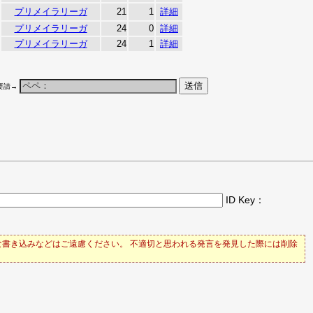
プリメイラリーガ
21
1
詳細
プリメイラリーガ
24
0
詳細
プリメイラリーガ
24
1
詳細
要請→
ID Key：
書き込みなどはご遠慮ください。 不適切と思われる発言を発見した際には削除