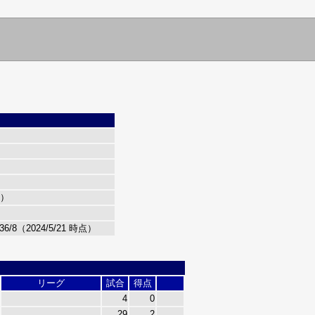
歳）
6/8（2024/5/21 時点）
リーグ
試合
得点
4
0
29
2