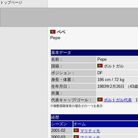
トップページ
ペペ
Pepe
基本データ
名前：
Pepe
国籍：
ポルトガル
ポジション：
DF
身長・体重：
186 cm / 72 kg
生年月日：
1983年2月26日 （43
所属：
代表キャップ/ゴール：
ポルトガル代表
13
※複数国籍保有の場合その一つを表示
経歴
シーズン
チーム
2001-02
マリティモ
2002-03
マリティモ