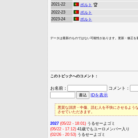
2021-22
ポルト
🏆
2022-23
ポルト
2023-24
ポルト
データは最新のものではない可能性があります。更新・修正を
このトピックへのコメント：
お名前：
コメント：
IDを表示
悪質な誹謗・中傷、読む人を不快にさせるような
させていただきます。
2027
(05/22 - 18:01)
うるせーよゴミ
(05/22 - 17:12)
41歳でもユーロメンバー入り
(02/26 - 20:53)
うるせーよゴミ