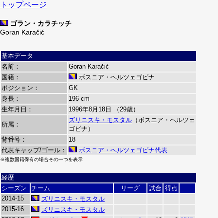
トップページ
ゴラン・カラチッチ
Goran Karačić
基本データ
名前：
Goran Karačić
国籍：
ボスニア・ヘルツェゴビナ
ポジション：
GK
身長：
196 cm
生年月日：
1996年8月18日 （29歳）
ズリニスキ・モスタル
（ボスニア・ヘルツェ
所属：
ゴビナ）
背番号：
18
代表キャップ/ゴール：
ボスニア・ヘルツェゴビナ代表
※複数国籍保有の場合その一つを表示
経歴
シーズン
チーム
リーグ
試合
得点
2014-15
ズリニスキ・モスタル
2015-16
ズリニスキ・モスタル