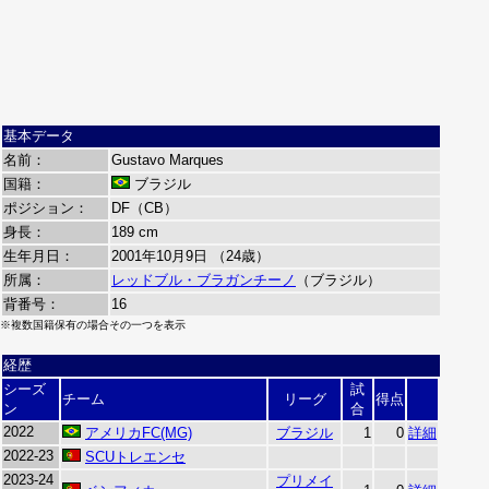
基本データ
名前：
Gustavo Marques
国籍：
ブラジル
ポジション：
DF（CB）
身長：
189 cm
生年月日：
2001年10月9日 （24歳）
所属：
レッドブル・ブラガンチーノ
（ブラジル）
背番号：
16
※複数国籍保有の場合その一つを表示
経歴
シーズ
試
チーム
リーグ
得点
ン
合
2022
アメリカFC(MG)
ブラジル
1
0
詳細
2022-23
SCUトレエンセ
2023-24
プリメイ