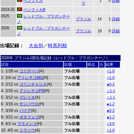
ベンフィカ
1
0
詳細
ラ
2024-25
ベンフィカB
2025
レッドブル・ブラガンチー
ブラジル
14
1
詳細
ノ
2026
レッドブル・ブラガンチー
ブラジル
18
0
詳細
ノ
出場記録：
大会別
／
時系列順
2026年 ブラジル1部出場記録（レッドブル・ブラガンチーノ）
試合
出場
得点
カ
結果
1: 1/28 vs
コリチーバ
(A)
フル出場
○1-0
2: 2/4 vs
アトレチコMG
(H)
フル出場
○1-0
3: 2/12 vs
コリンチャンス
(A)
フル出場
●0-2
4: 2/25 vs
アトレチコPR
(H)
不出場
△1-1
5: 3/12 vs
グレミオ
(A)
フル出場
△1-1
6: 3/15 vs
サンパウロ
(H)
フル出場
●1-2
7: 3/18 vs
バイア
(A)
不出場
●0-2
8: 3/21 vs
ボタフォゴ
(H)
フル出場
●1-2
9: 4/2 vs
フラメンゴ
(H)
フル出場
○3-0
10: 4/5 vs
ミラソウ
(A)
フル出場
○1-0