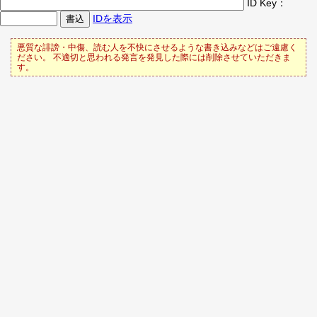
ID Key：
IDを表示
悪質な誹謗・中傷、読む人を不快にさせるような書き込みなどはご遠慮く
ださい。 不適切と思われる発言を発見した際には削除させていただきま
す。