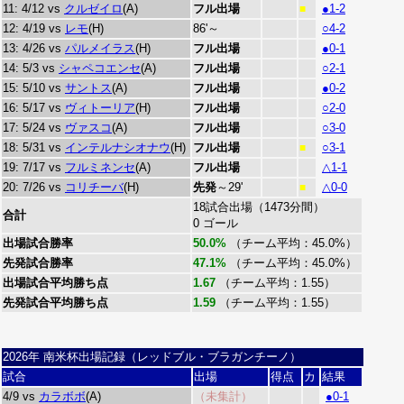
11: 4/12 vs
クルゼイロ
(A)
フル出場
●1-2
■
12: 4/19 vs
レモ
(H)
86'～
○4-2
13: 4/26 vs
パルメイラス
(H)
フル出場
●0-1
14: 5/3 vs
シャペコエンセ
(A)
フル出場
○2-1
15: 5/10 vs
サントス
(A)
フル出場
●0-2
16: 5/17 vs
ヴィトーリア
(H)
フル出場
○2-0
17: 5/24 vs
ヴァスコ
(A)
フル出場
○3-0
18: 5/31 vs
インテルナシオナウ
(H)
フル出場
○3-1
■
19: 7/17 vs
フルミネンセ
(A)
フル出場
△1-1
20: 7/26 vs
コリチーバ
(H)
先発
～29'
△0-0
■
18試合出場（1473分間）
合計
0 ゴール
出場試合勝率
50.0%
（チーム平均：45.0%）
先発試合勝率
47.1%
（チーム平均：45.0%）
出場試合平均勝ち点
1.67
（チーム平均：1.55）
先発試合平均勝ち点
1.59
（チーム平均：1.55）
2026年 南米杯出場記録（レッドブル・ブラガンチーノ）
試合
出場
得点
カ
結果
4/9 vs
カラボボ
(A)
（未集計）
●0-1