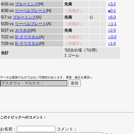
4/16 vs
ブルーミング
(H)
先発
○3-2
4/30 vs
リーベルプレート
(H)
（未集計）
●0-1
5/7 vs
ブルーミング
(A)
先発
○6-0
5/20 vs
リーベルプレート
(A)
（未集計）
△1-1
5/27 vs
カラボボ
(H)
先発
○2-0
7/22 vs
S･クリスタル
(A)
（未集計）
△0-0
7/29 vs
S･クリスタル
(H)
（未集計）
○1-0
?試合出場（?分間）
合計
1 ゴール
データは最新のものではない可能性があります。更新・修正を要請→
このトピックへのコメント：
お名前：
コメント：