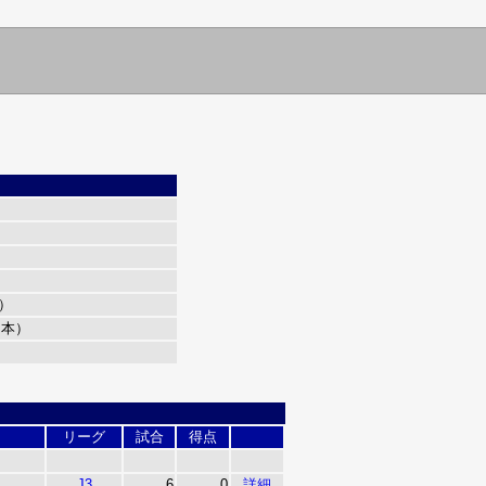
歳）
日本）
リーグ
試合
得点
J3
6
0
詳細