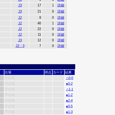
J3
17
1
詳細
J3
21
0
詳細
J2
9
0
詳細
J2
40
1
詳細
J2
22
0
詳細
J2
11
0
詳細
J3
12
0
詳細
J2・3
7
0
詳細
出場
得点
カード
結果
不出場
△0-0
不出場
●0-2
不出場
△1-1
不出場
●1-2
不出場
●2-4
不出場
●0-5
不出場
●1-3