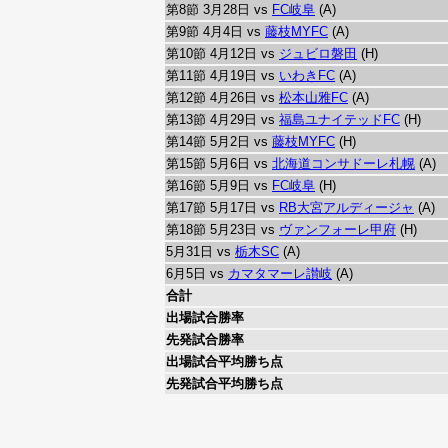
第8節 3月28日 vs
FC岐阜
(A)
第9節 4月4日 vs
藤枝MYFC
(A)
第10節 4月12日 vs
ジュビロ磐田
(H)
第11節 4月19日 vs
いわきFC
(A)
第12節 4月26日 vs
松本山雅FC
(A)
第13節 4月29日 vs
福島ユナイテッドFC
(H)
第14節 5月2日 vs
藤枝MYFC
(H)
第15節 5月6日 vs
北海道コンサドーレ札幌
(A)
第16節 5月9日 vs
FC岐阜
(H)
第17節 5月17日 vs
RB大宮アルディージャ
(A)
第18節 5月23日 vs
ヴァンフォーレ甲府
(H)
5月31日 vs
栃木SC
(A)
6月5日 vs
カマタマーレ讃岐
(A)
合計
出場試合勝率
先発試合勝率
出場試合平均勝ち点
先発試合平均勝ち点