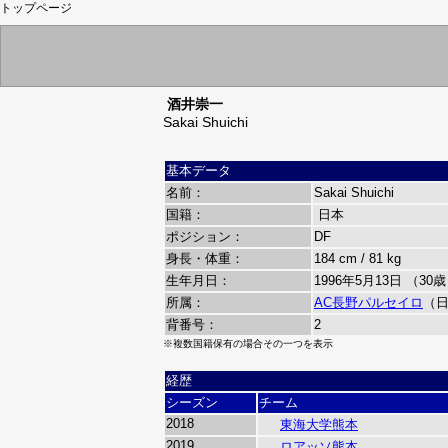
トップページ
酒井崇一
Sakai Shuichi
基本データ
名前：
Sakai Shuichi
国籍：
日本
ポジション：
DF
身長・体重：
184 cm / 81 kg
生年月日：
1996年5月13日 （30
所属：
AC長野パルセイロ
（
背番号：
2
※複数国籍保有の場合その一つを表示
経歴
シーズン
チーム
2018
東海大学熊本
2019
ロアッソ熊本