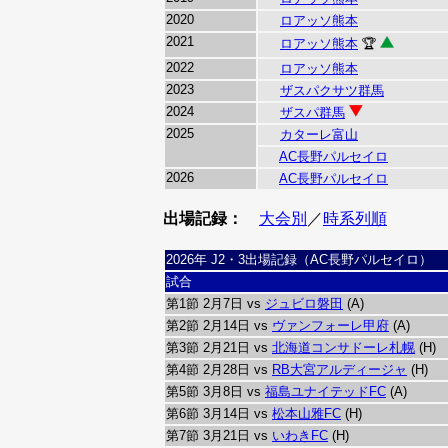
2020
ロアッソ熊本
2021
ロアッソ熊本
🏆
2022
ロアッソ熊本
2023
ザスパクサツ群馬
2024
ザスパ群馬
2025
カターレ富山
AC長野パルセイロ
2026
AC長野パルセイロ
出場記録：
大会別
／
時系列順
2026年 J2・3出場記録（AC長野パルセイロ）
試合
第1節 2月7日 vs
ジュビロ磐田
(A)
第2節 2月14日 vs
ヴァンフォーレ甲府
(A)
第3節 2月21日 vs
北海道コンサドーレ札幌
(H)
第4節 2月28日 vs
RB大宮アルディージャ
(H)
第5節 3月8日 vs
福島ユナイテッドFC
(A)
第6節 3月14日 vs
松本山雅FC
(H)
第7節 3月21日 vs
いわきFC
(H)