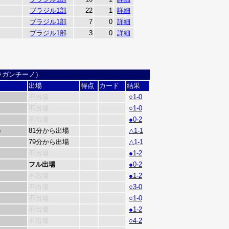
ブラジル1部
22
1
詳細
ブラジル1部
7
0
詳細
ブラジル1部
3
0
詳細
ラガンチーノ）
出場
得点
カード
結果
不出場
○1-0
不出場
○1-0
不出場
●0-2
)
81分から出場
△1-1
79分から出場
△1-1
不出場
●1-2
フル出場
●0-2
不出場
●1-2
不出場
○3-0
不出場
○1-0
不出場
●1-2
不出場
○4-2