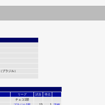
（ブラジル）
リーグ
試合
得点
チェコ1部
ブラジル1部
13
1
詳細