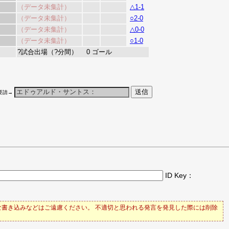
（データ未集計）
△1-1
（データ未集計）
○2-0
（データ未集計）
△0-0
（データ未集計）
○1-0
?試合出場（?分間） 0 ゴール
要請→
ID Key：
書き込みなどはご遠慮ください。 不適切と思われる発言を発見した際には削除