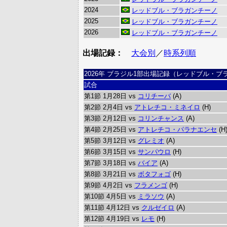
2024
レッドブル・ブラガンチーノ
2025
レッドブル・ブラガンチーノ
2026
レッドブル・ブラガンチーノ
出場記録：
大会別
／
時系列順
2026年 ブラジル1部出場記録（レッドブル・ブ
試合
第1節 1月28日 vs
コリチーバ
(A)
第2節 2月4日 vs
アトレチコ・ミネイロ
(H)
第3節 2月12日 vs
コリンチャンス
(A)
第4節 2月25日 vs
アトレチコ・パラナエンセ
(H
第5節 3月12日 vs
グレミオ
(A)
第6節 3月15日 vs
サンパウロ
(H)
第7節 3月18日 vs
バイア
(A)
第8節 3月21日 vs
ボタフォゴ
(H)
第9節 4月2日 vs
フラメンゴ
(H)
第10節 4月5日 vs
ミラソウ
(A)
第11節 4月12日 vs
クルゼイロ
(A)
第12節 4月19日 vs
レモ
(H)