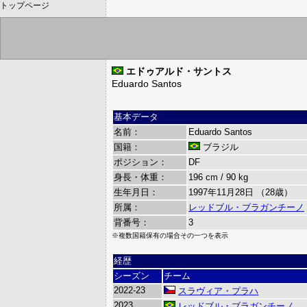
トップページ
エドゥアルド・サントス
Eduardo Santos
基本データ
名前：
Eduardo Santos
国籍：
ブラジル
ポジション：
DF
身長・体重：
196 cm / 90 kg
生年月日：
1997年11月28日 （28歳）
所属：
レッドブル・ブラガンチーノ
背番号：
3
※複数国籍保有の場合その一つを表示
経歴
シーズン
チーム
2022-23
スラヴィア・プラハ
2023
レッドブル・ブラガンチーノ