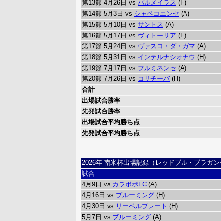
第13節 4月26日 vs
パルメイラス
(H)
第14節 5月3日 vs
シャペコエンセ
(A)
第15節 5月10日 vs
サントス
(A)
第16節 5月17日 vs
ヴィトーリア
(H)
第17節 5月24日 vs
ヴァスコ・ダ・ガマ
(A)
第18節 5月31日 vs
インテルナシオナウ
(H)
第19節 7月17日 vs
フルミネンセ
(A)
第20節 7月26日 vs
コリチーバ
(H)
合計
出場試合勝率
先発試合勝率
出場試合平均勝ち点
先発試合平均勝ち点
2026年 南米杯出場記録（レッドブル・ブラガ
試合
4月9日 vs
カラボボFC
(A)
4月16日 vs
ブルーミング
(H)
4月30日 vs
リーベルプレート
(H)
5月7日 vs
ブルーミング
(A)