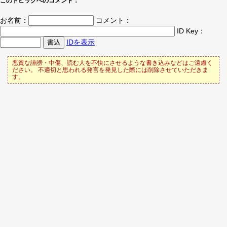
このトピックへのコメント：
お名前：
コメント：
ID Key：
IDを表示
悪質な誹謗・中傷、読む人を不快にさせるような書き込みなどはご遠慮く
ださい。 不適切と思われる発言を発見した際には削除させていただきま
す。