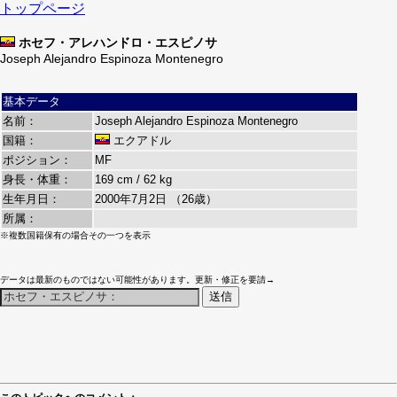
トップページ
ホセフ・アレハンドロ・エスピノサ
Joseph Alejandro Espinoza Montenegro
基本データ
名前：
Joseph Alejandro Espinoza Montenegro
国籍：
エクアドル
ポジション：
MF
身長・体重：
169 cm / 62 kg
生年月日：
2000年7月2日 （26歳）
所属：
※複数国籍保有の場合その一つを表示
データは最新のものではない可能性があります。更新・修正を要請→