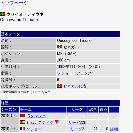
トップページ
ウセイヌ・ティウネ
Ousseynou Thioune
基本データ
名前：
Ousseynou Thioune
国籍：
セネガル
ポジション：
MF（DMF）
身長：
180 cm
生年月日：
1993年11月16日 （32歳）
所属：
ソショー
（フランス）
背番号：
6
代表キャップ/ゴール：
セネガル代表
※複数国籍保有の場合その一つを表示
経歴
シーズン
チーム
リーグ
試合
得点
2018-19
IRタンジェ
ヒムナスティク
リーガ2部
2019-20
ソショー
リーグ2
21
0
詳細