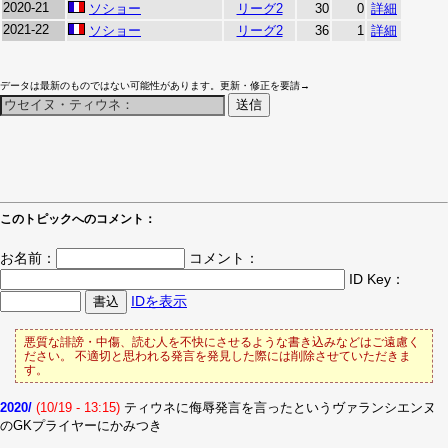
2020-21
ソショー
リーグ2
30
0
詳細
2021-22
ソショー
リーグ2
36
1
詳細
データは最新のものではない可能性があります。更新・修正を要請→
このトピックへのコメント：
お名前：
コメント：
ID Key：
IDを表示
悪質な誹謗・中傷、読む人を不快にさせるような書き込みなどはご遠慮く
ださい。 不適切と思われる発言を発見した際には削除させていただきま
す。
2020/
(10/19 - 13:15)
ティウネに侮辱発言を言ったというヴァランシエンヌ
のGKプライヤーにかみつき